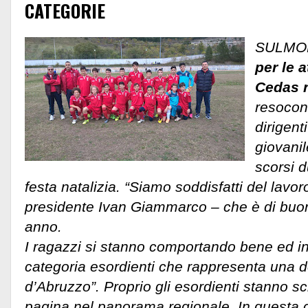
CATEGORIE
SULMO
per le a
Cedas n
resocont
dirigent
giovani
scorsi d
festa natalizia. “Siamo soddisfatti del lavor
presidente Ivan Giammarco – che è di buon
anno.
I ragazzi si stanno comportando bene ed in 
categoria esordienti che rappresenta una de
d’Abruzzo”. Proprio gli esordienti stanno s
pagina nel panorama regionale. In questa 