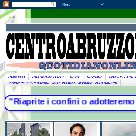
Home page
CALENDARIO EVENTI
SPORT
CRONACA
CULTURA E SPET
SERVIZI RETE 8 REDAZIONE VALLE PELIGNA - MARSICA - ALTO SANGRO
onfini o adotteremo misure". Piante