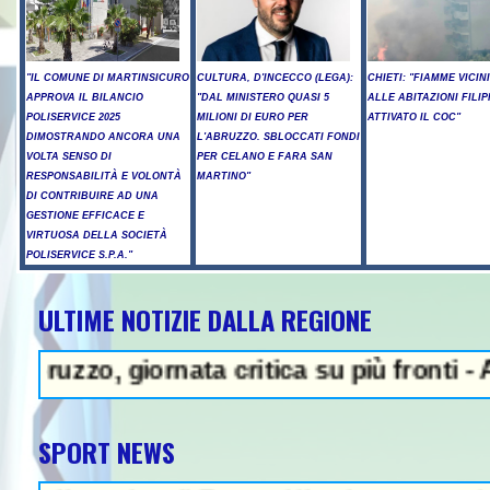
"IL COMUNE DI MARTINSICURO
CULTURA, D'INCECCO (LEGA):
CHIETI: "FIAMME VICIN
APPROVA IL BILANCIO
"DAL MINISTERO QUASI 5
ALLE ABITAZIONI FILIP
POLISERVICE 2025
MILIONI DI EURO PER
ATTIVATO IL COC"
DIMOSTRANDO ANCORA UNA
L'ABRUZZO. SBLOCCATI FONDI
VOLTA SENSO DI
PER CELANO E FARA SAN
RESPONSABILITÀ E VOLONTÀ
MARTINO"
DI CONTRIBUIRE AD UNA
GESTIONE EFFICACE E
VIRTUOSA DELLA SOCIETÀ
POLISERVICE S.P.A."
ULTIME NOTIZIE DALLA REGIONE
 - Sparatoria in una scuola a Ba
, giornata critica su più fronti - A14, can
SPORT NEWS