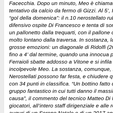
Facecchia. Dopo un minuto, Meo è chiamato
tentativo da calcio da fermo di Gizzi. Al 5’, I
“gol della domenica”: il n.10 nerostellato ru
difensivo ospite Di Francesco e tenta di so
un pallonetto dalla trequarti, con il pallon
molto lontano dalla traversa. In sostanza, l
grosse emozioni: un diagonale di Ridolfi (20
fino a 4’ dal termine, quando una innocua 
Ferraioli sbatte addosso a Vitone e si infila 
incolpevole Meo. La sostanza, comunque, 
Nerostellati possono far festa, e chiudere 
con 34 punti in classifica. “Un bottino fatto d
gruppo fantastico in cui tutti danno il mas
causa”, il commento del tecnico Matteo Di M
giocatori, all’intero staff dirigenziale e alle r
auguri di un Sereno Natale e di un 2017 anc