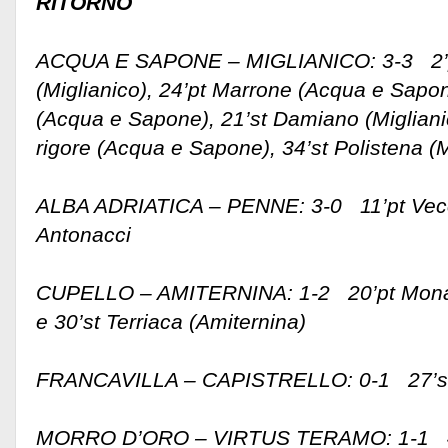
RITORNO
ACQUA E SAPONE – MIGLIANICO: 3-3 2’
(Miglianico), 24’pt Marrone (Acqua e Sapo
(Acqua e Sapone), 21’st Damiano (Miglianic
rigore (Acqua e Sapone), 34’st Polistena (M
ALBA ADRIATICA – PENNE: 3-0 11’pt Vecci
Antonacci
CUPELLO – AMITERNINA: 1-2 20’pt Monache
e 30’st Terriaca (Amiternina)
FRANCAVILLA – CAPISTRELLO: 0-1 27’st a
MORRO D’ORO – VIRTUS TERAMO: 1-1 44’p