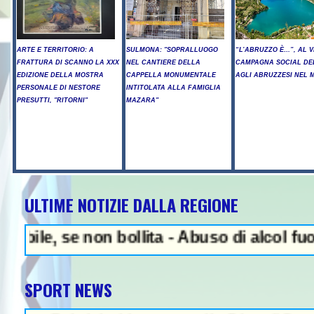
ARTE E TERRITORIO: A
SULMONA: "SOPRALLUOGO
“L’ABRUZZO È…”, AL V
FRATTURA DI SCANNO LA XXX
NEL CANTIERE DELLA
CAMPAGNA SOCIAL DE
EDIZIONE DELLA MOSTRA
CAPPELLA MONUMENTALE
AGLI ABRUZZESI NEL
PERSONALE DI NESTORE
INTITOLATA ALLA FAMIGLIA
PRESUTTI, "RITORNI"
MAZARA"
ULTIME NOTIZIE DALLA REGIONE
NEWS IN EVIDENZA - A
, se non bollita - Abuso di alcol fuori dal
SPORT NEWS