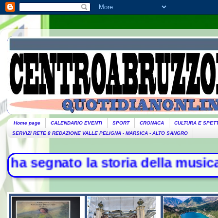
Home page
CALENDARIO EVENTI
SPORT
CRONACA
CULTURA E SPET
SERVIZI RETE 8 REDAZIONE VALLE PELIGNA - MARSICA - ALTO SANGRO
nato la storia della musica - L'Ira