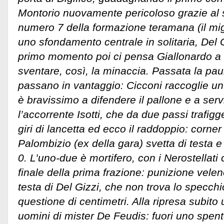
Montorio nuovamente pericoloso grazie al so
numero 7 della formazione teramana (il migli
uno sfondamento centrale in solitaria, Del G
primo momento poi ci pensa Giallonardo a s
sventare, così, la minaccia. Passata la paura
passano in vantaggio: Cicconi raccoglie un 
è bravissimo a difendere il pallone e a serv
l’accorrente Isotti, che da due passi trafig
giri di lancetta ed ecco il raddoppio: corner
Palombizio (ex della gara) svetta di testa 
0. L’uno-due è mortifero, con i Nerostellati c
finale della prima frazione: punizione velen
testa di Del Gizzi, che non trova lo specchi
questione di centimetri. Alla ripresa subito
uomini di mister De Feudis: fuori uno spen