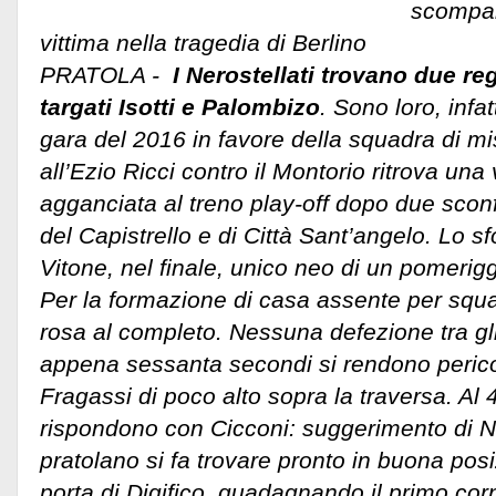
scompar
vittima nella tragedia di Berlino
PRATOLA -
I Nerostellati trovano due reg
targati Isotti e Palombizo
. Sono loro, infat
gara del 2016 in favore della squadra di mi
all’Ezio Ricci contro il Montorio ritrova una v
agganciata al treno play-off dopo due scon
del Capistrello e di Città Sant’angelo. Lo s
Vitone, nel finale, unico neo di un pomeriggi
Per la formazione di casa assente per squali
rosa al completo. Nessuna defezione tra gli
appena sessanta secondi si rendono pericol
Fragassi di poco alto sopra la traversa. Al 4
rispondono con Cicconi: suggerimento di Na
pratolano si fa trovare pronto in buona posi
porta di Digifico, guadagnando il primo corne