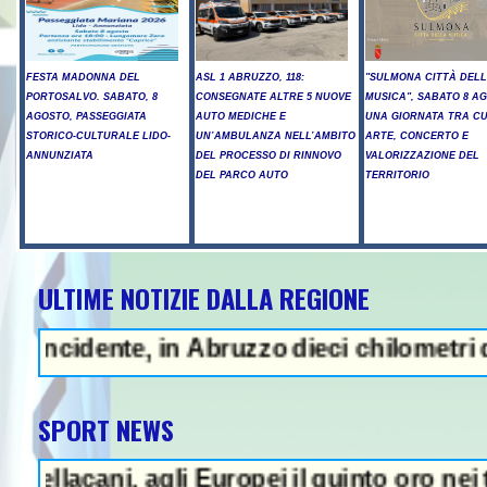
FESTA MADONNA DEL
ASL 1 ABRUZZO, 118:
"SULMONA CITTÀ DEL
PORTOSALVO. SABATO, 8
CONSEGNATE ALTRE 5 NUOVE
MUSICA", SABATO 8 A
AGOSTO, PASSEGGIATA
AUTO MEDICHE E
UNA GIORNATA TRA C
STORICO-CULTURALE LIDO-
UN’AMBULANZA NELL’AMBITO
ARTE, CONCERTO E
ANNUNZIATA
DEL PROCESSO DI RINNOVO
VALORIZZAZIONE DEL
DEL PARCO AUTO
TERRITORIO
ULTIME NOTIZIE DALLA REGIONE
ZA - Sparatoria in una scuola a 
ente, in Abruzzo dieci chilometri di coda 
SPORT NEWS
ani, agli Europei il quinto oro nei tuffi si