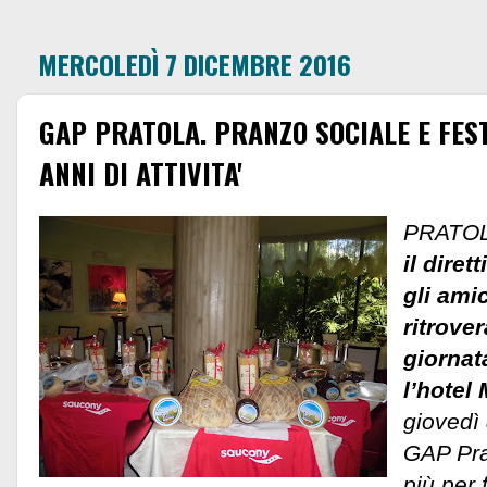
MERCOLEDÌ 7 DICEMBRE 2016
GAP PRATOLA. PRANZO SOCIALE E FES
ANNI DI ATTIVITA'
PRATOL
il dirett
gli ami
ritrove
giornat
l’hotel
giovedì 
GAP Pra
più per 