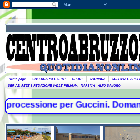
Home page
CALENDARIO EVENTI
SPORT
CRONACA
CULTURA E SPET
SERVIZI RETE 8 REDAZIONE VALLE PELIGNA - MARSICA - ALTO SANGRO
ne per Guccini. Domani lutto cittad