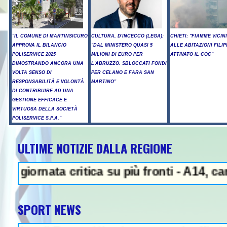
"IL COMUNE DI MARTINSICURO
CULTURA, D'INCECCO (LEGA):
CHIETI: "FIAMME VICIN
APPROVA IL BILANCIO
"DAL MINISTERO QUASI 5
ALLE ABITAZIONI FILIP
POLISERVICE 2025
MILIONI DI EURO PER
ATTIVATO IL COC"
DIMOSTRANDO ANCORA UNA
L'ABRUZZO. SBLOCCATI FONDI
VOLTA SENSO DI
PER CELANO E FARA SAN
RESPONSABILITÀ E VOLONTÀ
MARTINO"
DI CONTRIBUIRE AD UNA
GESTIONE EFFICACE E
VIRTUOSA DELLA SOCIETÀ
POLISERVICE S.P.A."
ULTIME NOTIZIE DALLA REGIONE
nata critica su più fronti - A14, cantiere 
SPORT NEWS