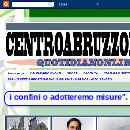
Home page
CALENDARIO EVENTI
SPORT
CRONACA
CULTURA E SPET
SERVIZI RETE 8 REDAZIONE VALLE PELIGNA - MARSICA - ALTO SANGRO
 adotteremo misure". Piantedosi: "D