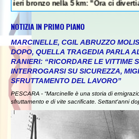
i bronzo nella 5 km: "Ora ci divertiamo in s
NOTIZIA IN PRIMO PIANO
MARCINELLE, CGIL ABRUZZO MOLIS
DOPO, QUELLA TRAGEDIA PARLA A
RANIERI: “RICORDARE LE VITTIME S
INTERROGARSI SU SICUREZZA, MIG
SFRUTTAMENTO DEL LAVORO”
PESCARA - “Marcinelle è una storia di emigrazion
sfruttamento e di vite sacrificate. Settant'anni do