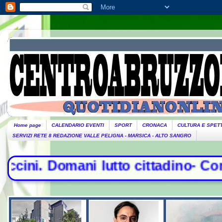
Home page
CALENDARIO EVENTI
SPORT
CRONACA
CULTURA E SPET
SERVIZI RETE 8 REDAZIONE VALLE PELIGNA - MARSICA - ALTO SANGRO
lutto cittadino- Conte sfida la com