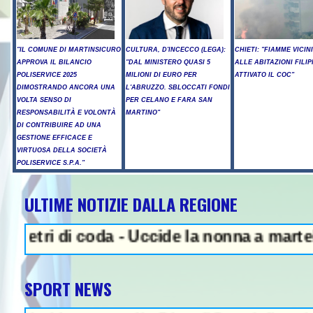
"IL COMUNE DI MARTINSICURO
CULTURA, D'INCECCO (LEGA):
CHIETI: "FIAMME VICIN
APPROVA IL BILANCIO
"DAL MINISTERO QUASI 5
ALLE ABITAZIONI FILIP
POLISERVICE 2025
MILIONI DI EURO PER
ATTIVATO IL COC"
DIMOSTRANDO ANCORA UNA
L'ABRUZZO. SBLOCCATI FONDI
VOLTA SENSO DI
PER CELANO E FARA SAN
RESPONSABILITÀ E VOLONTÀ
MARTINO"
DI CONTRIBUIRE AD UNA
GESTIONE EFFICACE E
VIRTUOSA DELLA SOCIETÀ
POLISERVICE S.P.A."
ULTIME NOTIZIE DALLA REGIONE
S IN EVIDENZA - Sparatoria in un
i di coda - Uccide la nonna a martellate, a
SPORT NEWS