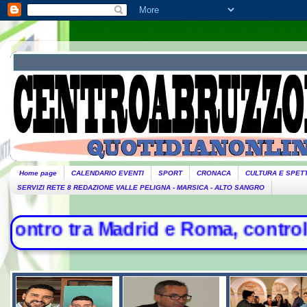
Home page
CALENDARIO EVENTI
SPORT
CRONACA
CULTURA E SPET
SERVIZI RETE 8 REDAZIONE VALLE PELIGNA - MARSICA - ALTO SANGRO
Madrid e Roma, controlli per chi arr