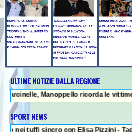
UNIVERSITÀ, GIOVANI
"NARDELLA(CNPP-SPP )
GIRONI DIVINI 2026: "T
DEMOCRATICI E PD: “NESSUN
ESPRIME VICINANZA ALL'EX
A PALAZZO DUCALE P
TRIONFALISMO. IL GOVERNO
SINDACO DI SULMONA
VIVERE IL VINO D’ABR
CONTINUA A
GIUSEPPE RANALLI OLTRE
OGNI LATO"
SOTTOFINANZIARE GLI ATENEI
CHE A TUTTE LE FAMIGLIE
E L’ABRUZZO RESTA FERMO”
DERUBATE E LANCIA LA SFIDA
AI PROSSIMI CANDIDATI ALLE
POLITICHE NAZIONALI"
ULTIME NOTIZIE DALLA REGIONE
eggeranno il loro comportamento
nelle, Manoppello ricorda le vittime e i cu
SPORT NEWS
 tuffi sincro con Elisa Pizzini - Taddeucci 