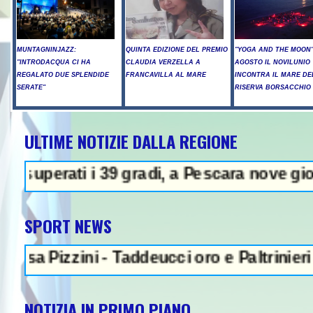
MUNTAGNINJAZZ:
QUINTA EDIZIONE DEL PREMIO
"YOGA AND THE MOON":
"INTRODACQUA CI HA
CLAUDIA VERZELLA A
AGOSTO IL NOVILUNIO
REGALATO DUE SPLENDIDE
FRANCAVILLA AL MARE
INCONTRA IL MARE DE
SERATE"
RISERVA BORSACCHIO
ULTIME NOTIZIE DALLA REGIONE
 39 gradi, a Pescara nove giorni di "bolli
SPORT NEWS
zini - Taddeucci oro e Paltrinieri bronzo ne
NOTIZIA IN PRIMO PIANO