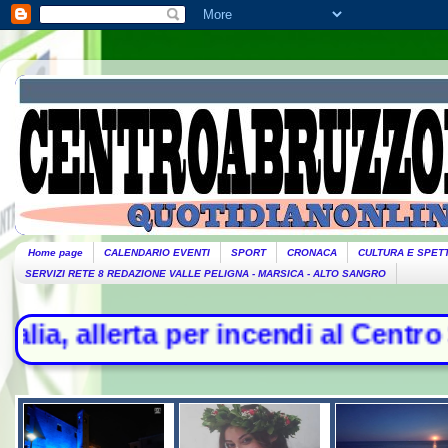
Home page
CALENDARIO EVENTI
SPORT
CRONACA
CULTURA E SPET
SERVIZI RETE 8 REDAZIONE VALLE PELIGNA - MARSICA - ALTO SANGRO
erta per incendi al Centro Sud. Wee