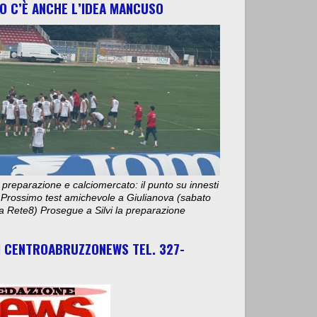
O C’È ANCHE L’IDEA MANCUSO
 preparazione e calciomercato: il punto su innesti
e. Prossimo test amichevole a Giulianova (sabato
ta Rete8) Prosegue a Silvi la preparazione
I CENTROABRUZZONEWS TEL. 327-