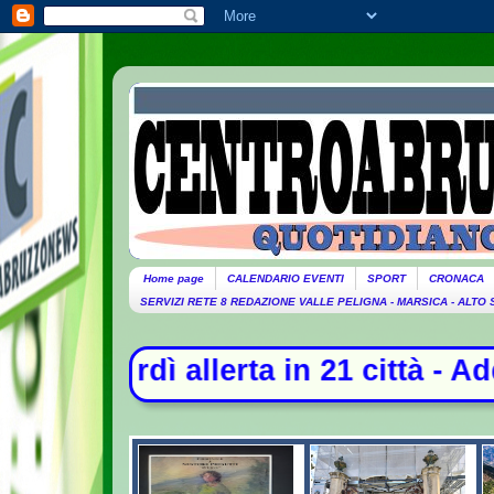
Home page
CALENDARIO EVENTI
SPORT
CRONACA
SERVIZI RETE 8 REDAZIONE VALLE PELIGNA - MARSICA - ALTO
lerta in 21 città - Addio a France