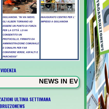
GIULIANOVA: "IN VIA NIEVO,
INAUGURATO CENTRO PER L'
GLI ALBERI TORNANO AD
IMPIEGO A GIULIANOVA
ESSERE UN PUNTO DI FORZA
PER LA CITTÀ. LO HA
CONSENTITO UN
PROTOCOLLO, FIRMATO DA
AMMINISTRAZIONE COMUNALE
E CONALPA PER FAR
CONVIVERE VERDE, ASFALTI E
PARCHEGGI"
EVIDENZA
alcol fuori dalla discoteca, minorenni into
NEWS IN EVIDENZA - Arresto illegal
ZAZIONI ULTIMA SETTIMANA
BRUZZONEWS
 "Ora ci divertiamo in staffetta"- L'Italia 