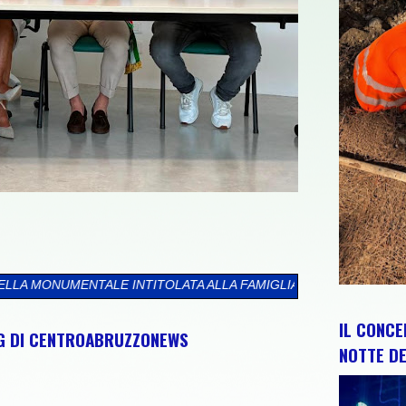
ITOLATA ALLA FAMIGLIA MAZARA"
>>
“L’ABRUZZO È…”, AL VIA 
IL CONCE
NG DI CENTROABRUZZONEWS
NOTTE DE