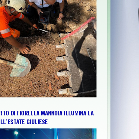
LA CAMPAGNA SOCIAL DEDICATA AGLI ABRUZZESI NEL MONDO
>>
C
RTO DI FIORELLA MANNOIA ILLUMINA LA
LL’ESTATE GIULIESE