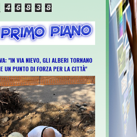
4
6
8
3
8
VA: "IN VIA NIEVO, GLI ALBERI TORNANO
E UN PUNTO DI FORZA PER LA CITTÀ"