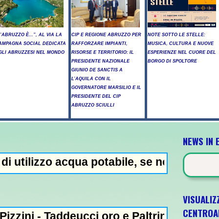
L’ABRUZZO È…”, AL VIA LA
CIP E REGIONE ABRUZZO PER
NOTE SOTTO LE STELLE:
AMPAGNA SOCIAL DEDICATA
RAFFORZARE IMPIANTI,
MUSICA, CULTURA E NUOVE
GLI ABRUZZESI NEL MONDO
RISORSE E TERRITORIO: IL
ESPERIENZE NEL CUORE DEL
PRESIDENTE NAZIONALE
BORGO DI SPOLTORE
GIUNIO DE SANCTIS A
L’AQUILA CON IL
GOVERNATORE MARSILIO E IL
PRESIDENTE DEL CIP
ABRUZZO SCIULLI
NEWS IN 
acqua potabile, se non bollita - Abuso di 
VISUALIZ
CENTROA
ddeucci oro e Paltrinieri bronzo nella 5 km: