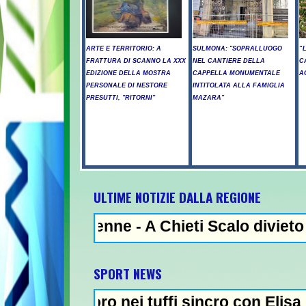
ARTE E TERRITORIO: A
SULMONA: "SOPRALLUOGO
“
FRATTURA DI SCANNO LA XXX
NEL CANTIERE DELLA
C
EDIZIONE DELLA MOSTRA
CAPPELLA MONUMENTALE
A
PERSONALE DI NESTORE
INTITOLATA ALLA FAMIGLIA
PRESUTTI, "RITORNI"
MAZARA"
ULTIME NOTIZIE DALLA REGIONE
5enne - A Chieti Scalo divieto di utilizzo 
SPORT NEWS
oro nei tuffi sincro con Elisa Pizzini - Ta