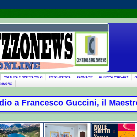
CULTURA E SPETTACOLO
FOTO NOTIZIA
FARMACIE
RUBRICA PSIC-ART
G
 SANGRO
sco Guccini, il Maestrone che ha se