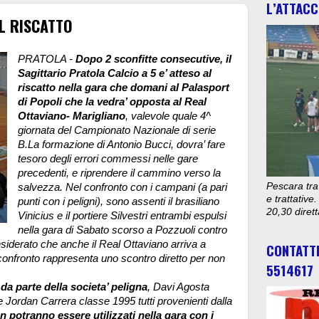
L’ATTACC
L RISCATTO
PRATOLA -
Dopo 2 sconfitte consecutive, il
Sagittario Pratola Calcio a 5 e’ atteso al
riscatto nella gara che domani al Palasport
di Popoli che la vedra’ opposta al Real
Ottaviano- Marigliano
, valevole quale 4^
giornata del Campionato Nazionale di serie
B.La formazione di Antonio Bucci, dovra’ fare
tesoro degli errori commessi nelle gare
precedenti, e riprendere il cammino verso la
Pescara tra
salvezza. Nel confronto con i campani (a pari
e trattativ
punti con i peligni), sono assenti il brasiliano
20,30 diret
Vinicius e il portiere Silvestri entrambi espulsi
nella gara di Sabato scorso a Pozzuoli contro
onsiderato che anche il Real Ottaviano arriva a
CONTATT
confronto rappresenta uno scontro diretto per non
5514617
i da parte della societa’ peligna
, Davi Agosta
Jordan Carrera classe 1995 tutti provenienti dalla
on potranno essere utilizzati nella gara con i