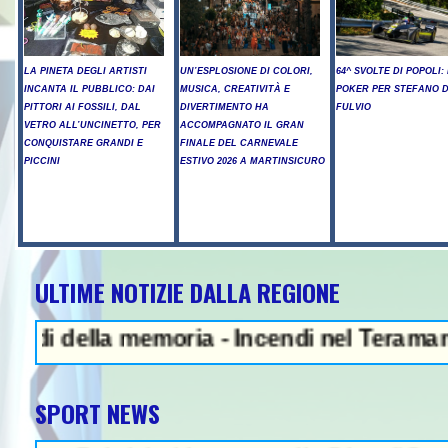
LA PINETA DEGLI ARTISTI
UN’ESPLOSIONE DI COLORI,
64^ SVOLTE DI POPOLI: 
INCANTA IL PUBBLICO: DAI
MUSICA, CREATIVITÀ E
POKER PER STEFANO D
PITTORI AI FOSSILI, DAL
DIVERTIMENTO HA
FULVIO
VETRO ALL’UNCINETTO, PER
ACCOMPAGNATO IL GRAN
CONQUISTARE GRANDI E
FINALE DEL CARNEVALE
PICCINI
ESTIVO 2026 A MARTINSICURO
ULTIME NOTIZIE DALLA REGIONE
NEWS IN EVIDENZA - L
ella memoria - Incendi nel Teramano, ancora
SPORT NEWS