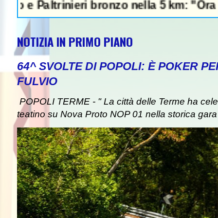
altrinieri bronzo nella 5 km: "Ora ci divert
NOTIZIA IN PRIMO PIANO
64^ SVOLTE DI POPOLI: È POKER P
FULVIO
POPOLI TERME - " La città delle Terme ha celebr
teatino su Nova Proto NOP 01 nella storica gara d