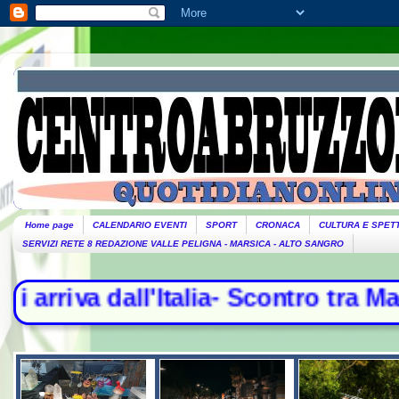
Home page
CALENDARIO EVENTI
SPORT
CRONACA
CULTURA E SPET
SERVIZI RETE 8 REDAZIONE VALLE PELIGNA - MARSICA - ALTO SANGRO
ia- Scontro tra Madrid e Roma, contr