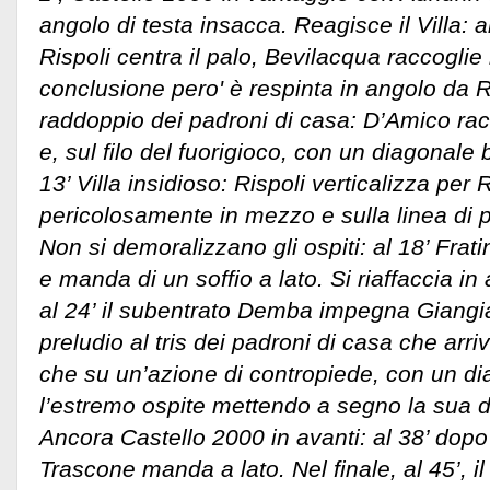
angolo di testa insacca. Reagisce il Villa: a
Rispoli centra il palo, Bevilacqua raccoglie l
conclusione pero' è respinta in angolo da Rom
raddoppio dei padroni di casa: D’Amico rac
e, sul filo del fuorigioco, con un diagonale
13’ Villa insidioso: Rispoli verticalizza pe
pericolosamente in mezzo e sulla linea di 
Non si demoralizzano gli ospiti: al 18’ Frati
e manda di un soffio a lato. Si riaffaccia in 
al 24’ il subentrato Demba impegna Giangi
preludio al tris dei padroni di casa che arr
che su un’azione di contropiede, con un d
l’estremo ospite mettendo a segno la sua d
Ancora Castello 2000 in avanti: al 38’ dopo 
Trascone manda a lato. Nel finale, al 45’, i