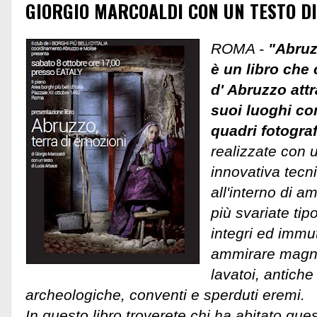
GIORGIO MARCOALDI CON UN TESTO DI
ROMA -
"Abruzz
è un libro che c
d' Abruzzo attr
suoi luoghi con
quadri fotograf
realizzate con 
innovativa tecni
all'interno di a
più svariate tip
integri ed immut
ammirare magnif
lavatoi, antiche
archeologiche, conventi e sperduti eremi.
In questo libro troverete chi ha abitato ques