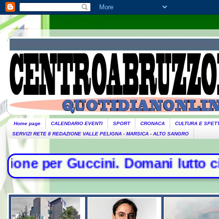
Home page
CALENDARIO EVENTI
SPORT
CRONACA
CULTURA E SPET
SERVIZI RETE 8 REDAZIONE VALLE PELIGNA - MARSICA - ALTO SANGRO
ini. Domani lutto cittadino- Conte 