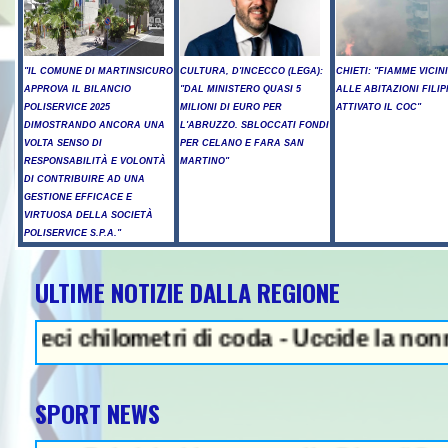
"IL COMUNE DI MARTINSICURO
CULTURA, D'INCECCO (LEGA):
CHIETI: "FIAMME VICIN
APPROVA IL BILANCIO
"DAL MINISTERO QUASI 5
ALLE ABITAZIONI FILIP
POLISERVICE 2025
MILIONI DI EURO PER
ATTIVATO IL COC"
DIMOSTRANDO ANCORA UNA
L'ABRUZZO. SBLOCCATI FONDI
VOLTA SENSO DI
PER CELANO E FARA SAN
RESPONSABILITÀ E VOLONTÀ
MARTINO"
DI CONTRIBUIRE AD UNA
GESTIONE EFFICACE E
VIRTUOSA DELLA SOCIETÀ
POLISERVICE S.P.A."
ULTIME NOTIZIE DALLA REGIONE
NEWS IN EVIDENZA - Sparat
 chilometri di coda - Uccide la nonna a mar
SPORT NEWS