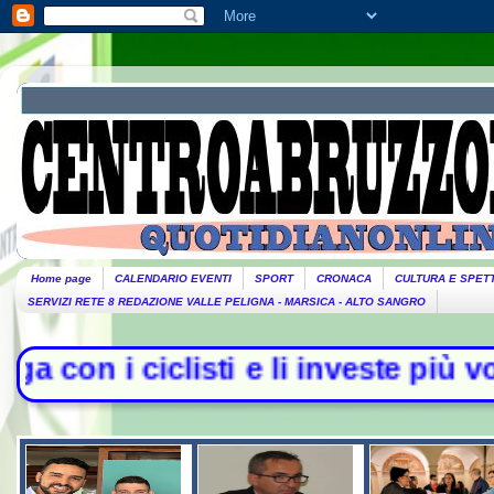
Home page
CALENDARIO EVENTI
SPORT
CRONACA
CULTURA E SPET
SERVIZI RETE 8 REDAZIONE VALLE PELIGNA - MARSICA - ALTO SANGRO
iclisti e li investe più volte con l