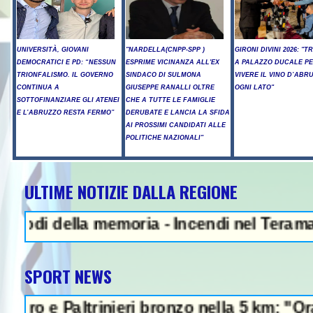
UNIVERSITÀ, GIOVANI
"NARDELLA(CNPP-SPP )
GIRONI DIVINI 2026: "T
DEMOCRATICI E PD: “NESSUN
ESPRIME VICINANZA ALL'EX
A PALAZZO DUCALE P
TRIONFALISMO. IL GOVERNO
SINDACO DI SULMONA
VIVERE IL VINO D’ABR
CONTINUA A
GIUSEPPE RANALLI OLTRE
OGNI LATO"
SOTTOFINANZIARE GLI ATENEI
CHE A TUTTE LE FAMIGLIE
E L’ABRUZZO RESTA FERMO”
DERUBATE E LANCIA LA SFIDA
AI PROSSIMI CANDIDATI ALLE
POLITICHE NAZIONALI"
ULTIME NOTIZIE DALLA REGIONE
della memoria - Incendi nel Teramano, ancor
SPORT NEWS
Paltrinieri bronzo nella 5 km: "Ora ci diver