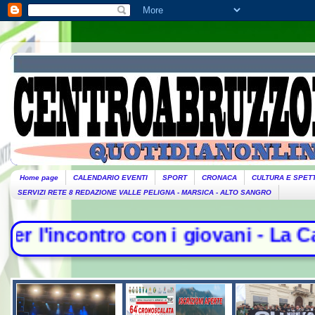
Home page
CALENDARIO EVENTI
SPORT
CRONACA
CULTURA E SPET
SERVIZI RETE 8 REDAZIONE VALLE PELIGNA - MARSICA - ALTO SANGRO
 con i giovani - La Camera nega l'