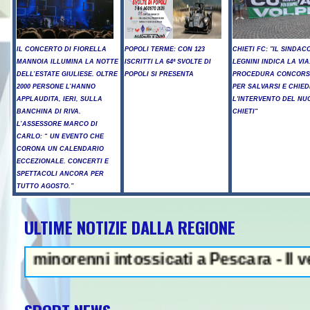
IL CONCERTO DI FIORELLA
POPOLI TERME: CON 123
CHIETI FC: "IL SINDAC
MANNOIA ILLUMINA LA NOTTE
ISCRITTI LA 64ª SVOLTE DI
LEGNINI INDICA LA VIA
DELL’ESTATE GIULIESE. OLTRE
POPOLI SI PRESENTA
PROCEDURA CONCORS
2000 PERSONE L’HANNO
PER SALVARSI E CHIED
APPLAUDITA, IERI, SULLA
L'INTERVENTO DEL NU
BANCHINA DI RIVA.
CHIETI"
L’ASSESSORE MARCO DI
CARLO: “ UN EVENTO CHE
CORONA UN CALENDARIO
ECCEZIONALE. CONCERTI E
SPETTACOLI ANCORA PER
TUTTO AGOSTO.”
ULTIME NOTIZIE DALLA REGIONE
NEWS IN EVI
inorenni intossicati a Pescara - Il vento 