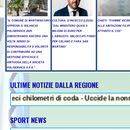
"IL COMUNE DI MARTINSICURO
CULTURA, D'INCECCO (LEGA):
CHIETI: "FIAMME VICIN
APPROVA IL BILANCIO
"DAL MINISTERO QUASI 5
ALLE ABITAZIONI FILIP
POLISERVICE 2025
MILIONI DI EURO PER
ATTIVATO IL COC"
DIMOSTRANDO ANCORA UNA
L'ABRUZZO. SBLOCCATI FONDI
VOLTA SENSO DI
PER CELANO E FARA SAN
RESPONSABILITÀ E VOLONTÀ
MARTINO"
DI CONTRIBUIRE AD UNA
GESTIONE EFFICACE E
VIRTUOSA DELLA SOCIETÀ
POLISERVICE S.P.A."
ULTIME NOTIZIE DALLA REGIONE
NEWS IN EVIDENZA - Sparato
chilometri di coda - Uccide la nonna a mart
SPORT NEWS