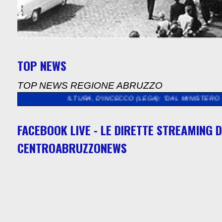
TOP NEWS
TOP NEWS REGIONE ABRUZZO
>>
CULTURA, D'INCECCO (LEGA): "DAL MINISTERO QUASI 5 MILIO
FACEBOOK LIVE - LE DIRETTE STREAMING D
CENTROABRUZZONEWS