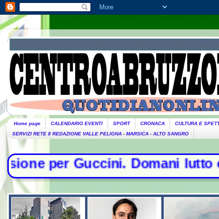
Home page
CALENDARIO EVENTI
SPORT
CRONACA
CULTURA E SPET
SERVIZI RETE 8 REDAZIONE VALLE PELIGNA - MARSICA - ALTO SANGRO
ini. Domani lutto cittadino- Conte