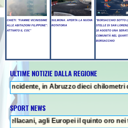
CHIETI: "FIAMME VICINISSIME
SULMONA: APERTA LA NUOVA
"BORSACCHIO SOTTO 
ALLE ABITAZIONI FILIPPONE":
ROTATORIA
STELLE DI SAN LORENZ
ATTIVATO IL COC"
10 AGOSTO UNA SERAT
COMUNITÀ NEL QUART
BORSACCHIO
ULTIME NOTIZIE DALLA REGIONE
ZA - Sparatoria in una scuola a 
ente, in Abruzzo dieci chilometri di coda 
SPORT NEWS
ani, agli Europei il quinto oro nei tuffi si