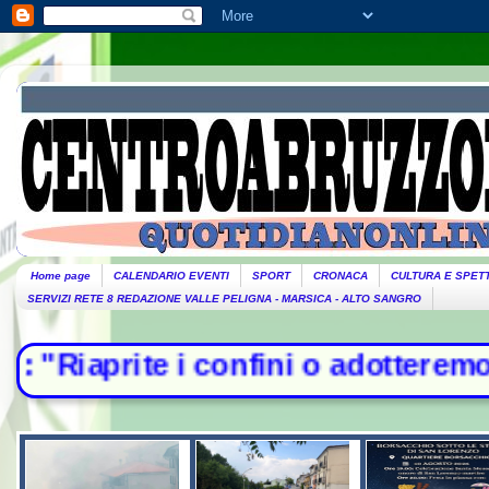
Home page
CALENDARIO EVENTI
SPORT
CRONACA
CULTURA E SPET
SERVIZI RETE 8 REDAZIONE VALLE PELIGNA - MARSICA - ALTO SANGRO
i confini o adotteremo misure". Pia