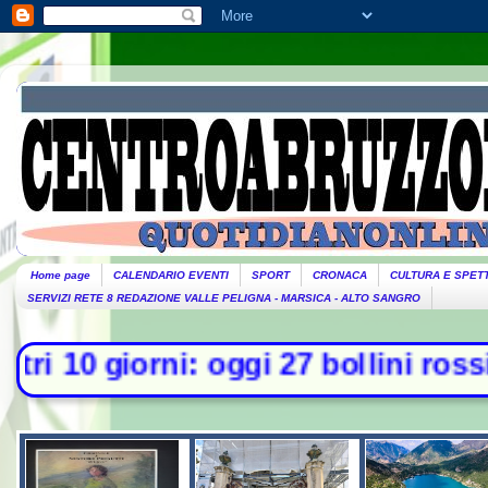
Home page
CALENDARIO EVENTI
SPORT
CRONACA
CULTURA E SPET
SERVIZI RETE 8 REDAZIONE VALLE PELIGNA - MARSICA - ALTO SANGRO
ni: oggi 27 bollini rossi, venerdì