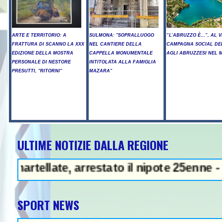
ARTE E TERRITORIO: A
SULMONA: "SOPRALLUOGO
“L’ABRUZZO È…”, AL V
FRATTURA DI SCANNO LA XXX
NEL CANTIERE DELLA
CAMPAGNA SOCIAL DE
EDIZIONE DELLA MOSTRA
CAPPELLA MONUMENTALE
AGLI ABRUZZESI NEL
PERSONALE DI NESTORE
INTITOLATA ALLA FAMIGLIA
PRESUTTI, "RITORNI"
MAZARA"
ULTIME NOTIZIE DALLA REGIONE
A - Arresto illegale e peculato, i
late, arrestato il nipote 25enne - A Chieti
SPORT NEWS