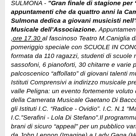
SULMONA -
"Gran finale di stagione per 
appuntamenti che da quattro anni la Ca
Sulmona dedica a giovani musicisti nell
Musicale dell’Associazione.
Appuntament
,ore 17.30
al fascinoso Teatro M.Caniglia 
pomeriggio speciale con SCUOLE IN CON
formata da 110 ragazzi, studenti di scuole m
sassofoni, 6 pianoforti, 30 chitarre e varie
palcoscenico “affollato” di giovani talenti m
Istituti Comprensivi a indirizzo musicale pres
valle Peligna: un evento fortemente voluto da
della Camerata Musicale Gaetano Di Bacco
gli Istituti I.C. “Radice - Ovidio”. I.C. N.1 
I.C.”Serafini - Lola Di Stefano”.
Il programm
brani di sicuro “appeal” per un pubblico var
da John Lennon (Imagine) a Lady Gaga (H