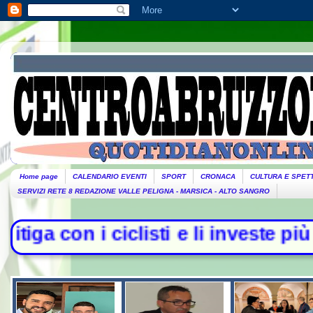
Home page
CALENDARIO EVENTI
SPORT
CRONACA
CULTURA E SPET
SERVIZI RETE 8 REDAZIONE VALLE PELIGNA - MARSICA - ALTO SANGRO
i ciclisti e li investe più volte co