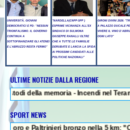
UNIVERSITÀ, GIOVANI
"NARDELLA(CNPP-SPP )
GIRONI DIVINI 2026: "T
DEMOCRATICI E PD: “NESSUN
ESPRIME VICINANZA ALL'EX
A PALAZZO DUCALE P
TRIONFALISMO. IL GOVERNO
SINDACO DI SULMONA
VIVERE IL VINO D’ABR
CONTINUA A
GIUSEPPE RANALLI OLTRE
OGNI LATO"
SOTTOFINANZIARE GLI ATENEI
CHE A TUTTE LE FAMIGLIE
E L’ABRUZZO RESTA FERMO”
DERUBATE E LANCIA LA SFIDA
AI PROSSIMI CANDIDATI ALLE
POLITICHE NAZIONALI"
ULTIME NOTIZIE DALLA REGIONE
i della memoria - Incendi nel Teramano, anc
SPORT NEWS
e Paltrinieri bronzo nella 5 km: "Ora ci div