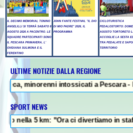
IL DECIMO MEMORIAL TONINO
JOHN FANTE FESTIVAL "IL DIO
CICLOTURISTICA
ANGELILLI SI TERRÀ SABATO 8
DI MIO PADRE" 2026, IL
PEDALOSTORTO: DOME
AGOSTO 2026 A PACENTRO. LE
PROGRAMMA
AGOSTO TORTORETO L
SQUADRE PARTECIPANTI SONO
ACCOGLIE LA SESTA E
IL PESCARA PRIMAVERA, L'
TRA PEDALATE E SAPO
OVIDIANA SULMONA E IL
TERRITORIO
FERENTINO
ULTIME NOTIZIE DALLA REGIONE
orenni intossicati a Pescara - Il vento ri
SPORT NEWS
km: "Ora ci divertiamo in staffetta"- Passo