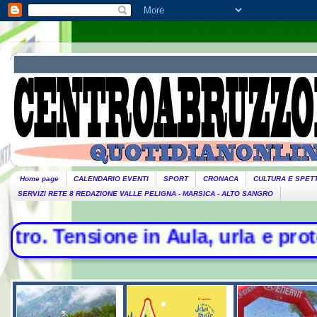
Home page
CALENDARIO EVENTI
SPORT
CRONACA
CULTURA E SPET
SERVIZI RETE 8 REDAZIONE VALLE PELIGNA - MARSICA - ALTO SANGRO
ula, urla e proteste - La morte di