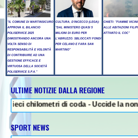
"IL COMUNE DI MARTINSICURO
CULTURA, D'INCECCO (LEGA):
CHIETI: "FIAMME VICIN
APPROVA IL BILANCIO
"DAL MINISTERO QUASI 5
ALLE ABITAZIONI FILIP
POLISERVICE 2025
MILIONI DI EURO PER
ATTIVATO IL COC"
DIMOSTRANDO ANCORA UNA
L'ABRUZZO. SBLOCCATI FONDI
VOLTA SENSO DI
PER CELANO E FARA SAN
RESPONSABILITÀ E VOLONTÀ
MARTINO"
DI CONTRIBUIRE AD UNA
GESTIONE EFFICACE E
VIRTUOSA DELLA SOCIETÀ
POLISERVICE S.P.A."
ULTIME NOTIZIE DALLA REGIONE
NEWS IN EVIDENZA - Sparator
hilometri di coda - Uccide la nonna a marte
SPORT NEWS