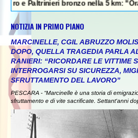
altrinieri bronzo nella 5 km: "Ora ci divert
NOTIZIA IN PRIMO PIANO
MARCINELLE, CGIL ABRUZZO MOLIS
DOPO, QUELLA TRAGEDIA PARLA A
RANIERI: “RICORDARE LE VITTIME S
INTERROGARSI SU SICUREZZA, MIG
SFRUTTAMENTO DEL LAVORO”
PESCARA - “Marcinelle è una storia di emigrazion
sfruttamento e di vite sacrificate. Settant'anni do