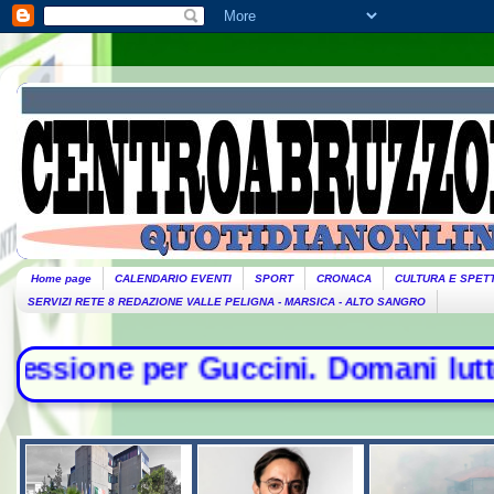
Home page
CALENDARIO EVENTI
SPORT
CRONACA
CULTURA E SPET
SERVIZI RETE 8 REDAZIONE VALLE PELIGNA - MARSICA - ALTO SANGRO
cini. Domani lutto cittadino- Conte