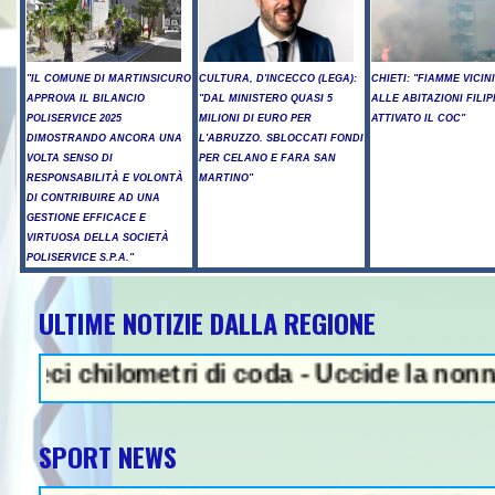
"IL COMUNE DI MARTINSICURO
CULTURA, D'INCECCO (LEGA):
CHIETI: "FIAMME VICIN
APPROVA IL BILANCIO
"DAL MINISTERO QUASI 5
ALLE ABITAZIONI FILIP
POLISERVICE 2025
MILIONI DI EURO PER
ATTIVATO IL COC"
DIMOSTRANDO ANCORA UNA
L'ABRUZZO. SBLOCCATI FONDI
VOLTA SENSO DI
PER CELANO E FARA SAN
RESPONSABILITÀ E VOLONTÀ
MARTINO"
DI CONTRIBUIRE AD UNA
GESTIONE EFFICACE E
VIRTUOSA DELLA SOCIETÀ
POLISERVICE S.P.A."
ULTIME NOTIZIE DALLA REGIONE
NEWS IN EVIDENZA - Sparatori
ilometri di coda - Uccide la nonna a martel
SPORT NEWS