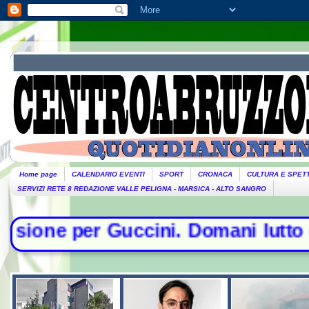
Home page
CALENDARIO EVENTI
SPORT
CRONACA
CULTURA E SPET
SERVIZI RETE 8 REDAZIONE VALLE PELIGNA - MARSICA - ALTO SANGRO
i. Domani lutto cittadino- Conte s