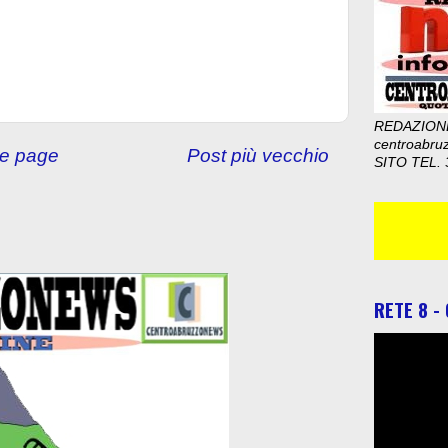
REDAZION
centroabru
e page
Post più vecchio
SITO TEL. 
RETE 8 -