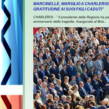
MARCINELLE, MARSILIO A CHARLEROI
GRATITUDINE AI SUOI FIGLI CADUTI”
CHARLEROI - " Il presidente della Regione ha pa
anniversario della tragedia. Inaugurata al Bois...