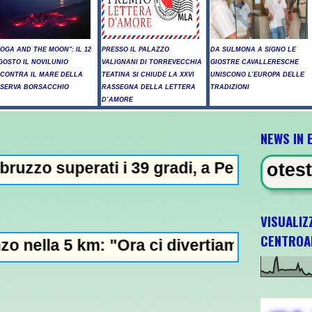
YOGA AND THE MOON": IL 12
PRESSO IL PALAZZO
DA SULMONA A SIGNO LE
GOSTO IL NOVILUNIO
VALIGNANI DI TORREVECCHIA
GIOSTRE CAVALLERESCHE
NCONTRA IL MARE DELLA
TEATINA SI CHIUDE LA XXVI
UNISCONO L’EUROPA DELLE
ISERVA BORSACCHIO
RASSEGNA DELLA LETTERA
TRADIZIONI
D’AMORE
NEWS IN 
 i 39 gradi, a Pescara nove giorni di "boll
EVIDENZA - Proteste e tensioni, la
VISUALIZ
CENTROA
: "Ora ci divertiamo in staffetta"- L'Italia