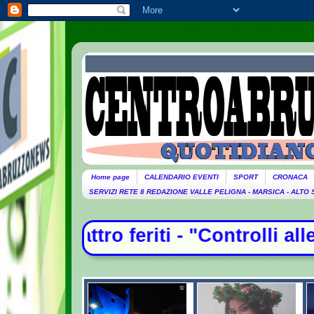
Home page
CALENDARIO EVENTI
SPORT
CRONACA
SERVIZI RETE 8 REDAZIONE VALLE PELIGNA - MARSICA - ALTO
feriti - "Controlli alle frontiere c