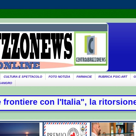
CULTURA E SPETTACOLO
FOTO NOTIZIA
FARMACIE
RUBRICA PSIC-ART
G
 SANGRO
on l'Italia", la ritorsione di Madri