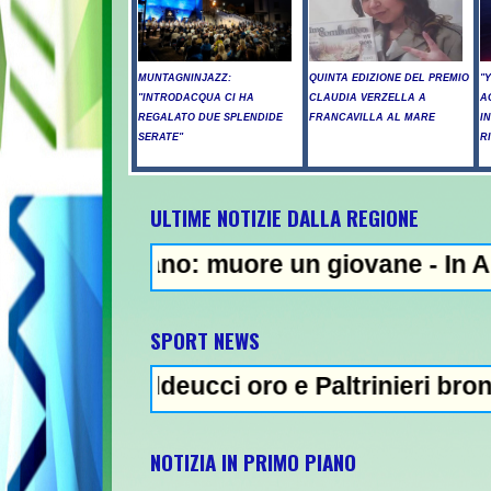
MUNTAGNINJAZZ:
QUINTA EDIZIONE DEL PREMIO
"
"INTRODACQUA CI HA
CLAUDIA VERZELLA A
A
REGALATO DUE SPLENDIDE
FRANCAVILLA AL MARE
I
SERATE"
R
ULTIME NOTIZIE DALLA REGIONE
no: muore un giovane - In Abruzzo superati
NEWS IN 
SPORT NEWS
ddeucci oro e Paltrinieri bronzo nella 5 km
NOTIZIA IN PRIMO PIANO