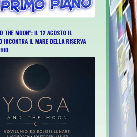
D THE MOON": IL 12 AGOSTO IL
O INCONTRA IL MARE DELLA RISERVA
HIO