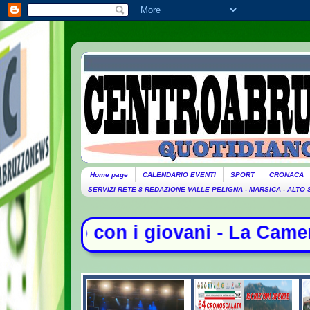
Home page
CALENDARIO EVENTI
SPORT
CRONACA
SERVIZI RETE 8 REDAZIONE VALLE PELIGNA - MARSICA - ALTO
vani - La Camera nega l'acquisizio