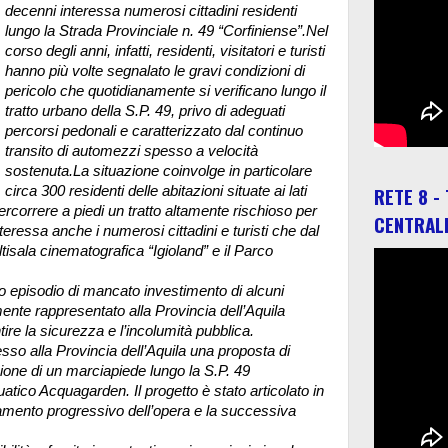
decenni interessa numerosi cittadini residenti
lungo la Strada Provinciale n. 49 “Corfiniense”.Nel
corso degli anni, infatti, residenti, visitatori e turisti
hanno più volte segnalato le gravi condizioni di
pericolo che quotidianamente si verificano lungo il
tratto urbano della S.P. 49, privo di adeguati
percorsi pedonali e caratterizzato dal continuo
transito di automezzi spesso a velocità
sostenuta.
La situazione coinvolge in particolare
RETE 8 -
circa 300 residenti delle abitazioni situate ai lati
percorrere a piedi un tratto altamente rischioso per
CENTRAL
teressa anche i numerosi cittadini e turisti che dal
ltisala cinematografica “Igioland” e il Parco
imo episodio di mancato investimento di alcuni
nte rappresentato alla Provincia dell’Aquila
tire la sicurezza e l’incolumità pubblica.
sso alla Provincia dell’Aquila una proposta di
ione di un marciapiede lungo la S.P. 49
uatico Acquagarden. Il progetto è stato articolato in
ziamento progressivo dell’opera e la successiva