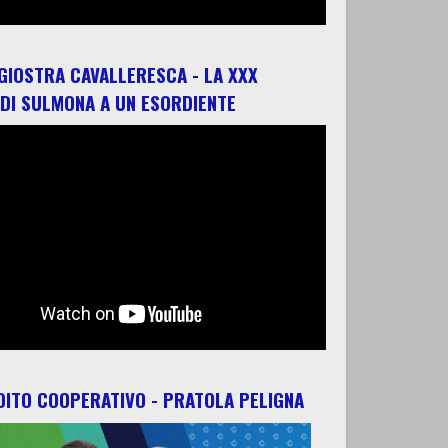
 GIOSTRA CAVALLERESCA - LA XXX
 DI SULMONA A UN ESORDIENTE
ITO COOPERATIVO - PRATOLA PELIGNA