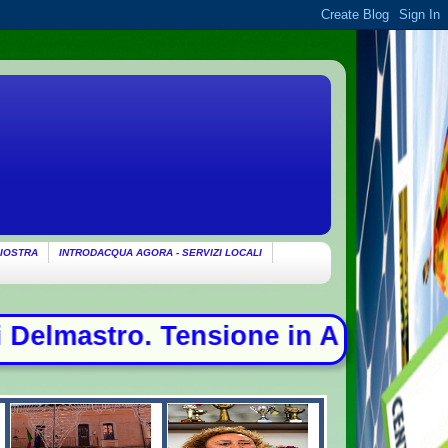
IOSTRA
INTRODACQUA AGORA - SERVIZI LOCALI
ne in Aula, urla e proteste - La m