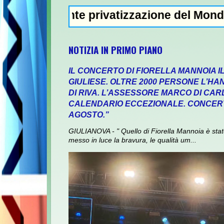
ente privatizzazione del Mondiale"- L'Italia
NOTIZIA IN PRIMO PIANO
IL CONCERTO DI FIORELLA MANNOIA I
GIULIESE. OLTRE 2000 PERSONE L’HA
DI RIVA. L’ASSESSORE MARCO DI CA
CALENDARIO ECCEZIONALE. CONCERT
AGOSTO.”
GIULIANOVA - " Quello di Fiorella Mannoia è sta
messo in luce la bravura, le qualità um...