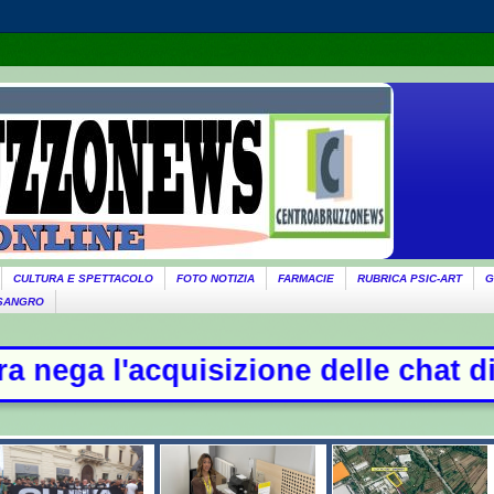
CULTURA E SPETTACOLO
FOTO NOTIZIA
FARMACIE
RUBRICA PSIC-ART
G
 SANGRO
ne delle chat di Delmastro. Tensio