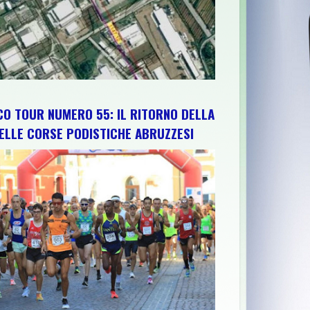
CO TOUR NUMERO 55: IL RITORNO DELLA
ELLE CORSE PODISTICHE ABRUZZESI
A
>>
CHIETI FC: "IL SINDACO LEGNINI INDICA LA VIA. LA PROC