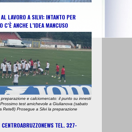
AL LAVORO A SILVI: INTANTO PER
O C’È ANCHE L’IDEA MANCUSO
 preparazione e calciomercato: il punto su innesti
e. Prossimo test amichevole a Giulianova (sabato
ta Rete8) Prosegue a Silvi la preparazione
I CENTROABRUZZONEWS TEL. 327-