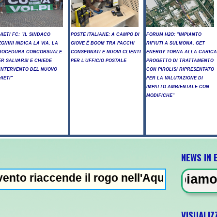
HIETI FC: "IL SINDACO
POSTE ITALIANE: A CAMPO DI
FORUM H2O: "IMPIANTO
EGNINI INDICA LA VIA. LA
GIOVE È BOOM TRA PACCHI
RIFIUTI A SULMONA, GET
ROCEDURA CONCORSUALE
CONSEGNATI E NUOVI CLIENTI
ENERGY TORNA ALLA CARICA
ER SALVARSI E CHIEDE
PER L'UFFICIO POSTALE
PROGETTO DI TRATTAMENTO
'INTERVENTO DEL NUOVO
CON PIROLISI RIPRESENTATO
HIETI"
PER LA VALUTAZIONE DI
IMPATTO AMBIENTALE CON
MODIFICHE"
NEWS IN 
cende il rogo nell'Aquilano, emergenza in 
 - Trump, "abbiamo molte munizion
VISUALIZ