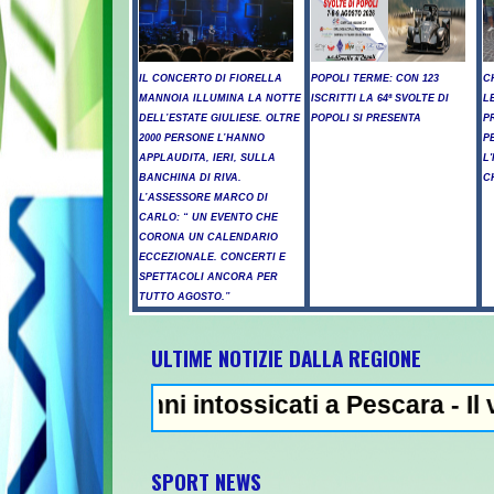
IL CONCERTO DI FIORELLA
POPOLI TERME: CON 123
C
MANNOIA ILLUMINA LA NOTTE
ISCRITTI LA 64ª SVOLTE DI
L
DELL’ESTATE GIULIESE. OLTRE
POPOLI SI PRESENTA
P
2000 PERSONE L’HANNO
P
APPLAUDITA, IERI, SULLA
L
BANCHINA DI RIVA.
C
L’ASSESSORE MARCO DI
CARLO: “ UN EVENTO CHE
CORONA UN CALENDARIO
ECCEZIONALE. CONCERTI E
SPETTACOLI ANCORA PER
TUTTO AGOSTO.”
ULTIME NOTIZIE DALLA REGIONE
renni intossicati a Pescara - Il vento riac
NEWS IN EVIDENZA
SPORT NEWS