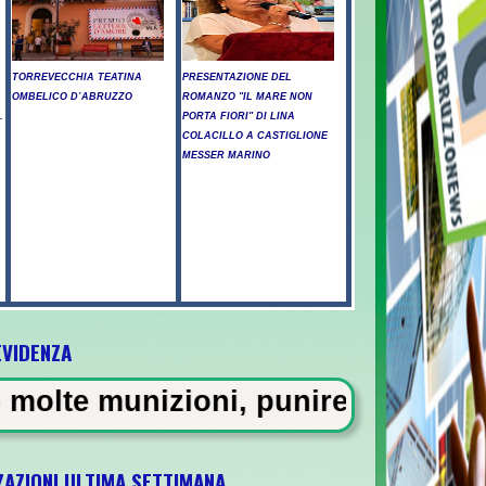
TORREVECCHIA TEATINA
PRESENTAZIONE DEL
OMBELICO D’ABRUZZO
ROMANZO "IL MARE NON
.
PORTA FIORI" DI LINA
COLACILLO A CASTIGLIONE
MESSER MARINO
EVIDENZA
Abruzzo -
i, puniremo i divulgatori tradit
ZAZIONI ULTIMA SETTIMANA