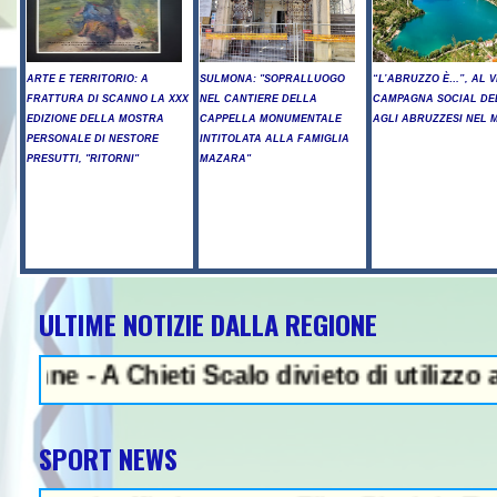
ARTE E TERRITORIO: A
SULMONA: "SOPRALLUOGO
“L’ABRUZZO È…”, AL V
FRATTURA DI SCANNO LA XXX
NEL CANTIERE DELLA
CAMPAGNA SOCIAL DE
EDIZIONE DELLA MOSTRA
CAPPELLA MONUMENTALE
AGLI ABRUZZESI NEL
PERSONALE DI NESTORE
INTITOLATA ALLA FAMIGLIA
PRESUTTI, "RITORNI"
MAZARA"
ULTIME NOTIZIE DALLA REGIONE
 Chieti Scalo divieto di utilizzo acqua pot
SPORT NEWS