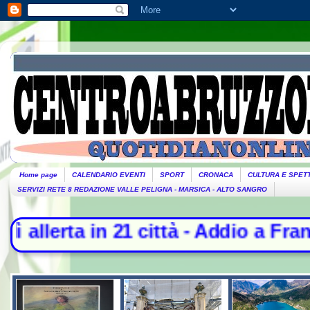
Home page
CALENDARIO EVENTI
SPORT
CRONACA
CULTURA E SPET
SERVIZI RETE 8 REDAZIONE VALLE PELIGNA - MARSICA - ALTO SANGRO
n 21 città - Addio a Francesco Gucc