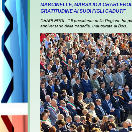
MARCINELLE, MARSILIO A CHARLEROI
GRATITUDINE AI SUOI FIGLI CADUTI”
CHARLEROI - " Il presidente della Regione ha pa
anniversario della tragedia. Inaugurata al Bois...