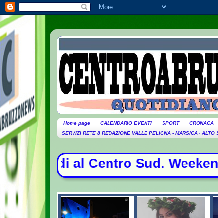
Home page
CALENDARIO EVENTI
SPORT
CRONACA
SERVIZI RETE 8 REDAZIONE VALLE PELIGNA - MARSICA - ALTO
al Centro Sud. Weekend da bollino n