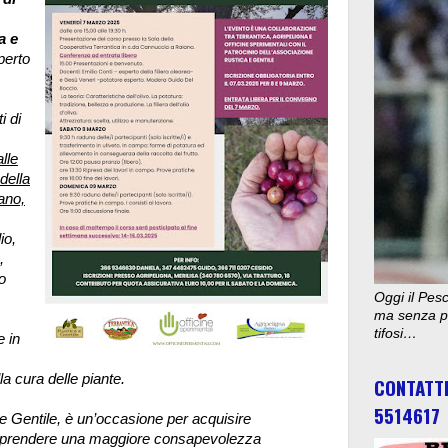
a e
perto
i di
lle
della
ano,
io,
,
o
Oggi il Pesc
ma senza pu
tifosi…
e in
la cura delle piante.
CONTATT
5514617
e Gentile, è un’occasione per acquisire
r prendere una maggiore consapevolezza