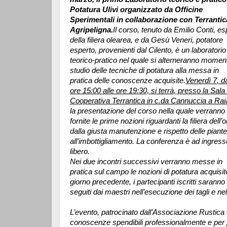
Potatura Ulivi organizzato da Officine
Sperimentali in collaborazione con Terrantic
Agripeligna.
Il corso, tenuto da Emilio Conti, es
della filiera olearea, e da Gesù Veneri, potatore
esperto, provenienti dal Cilento, è un laboratorio
teorico-pratico nel quale si alterneranno moment
studio delle tecniche di potatura alla messa in
pratica delle conoscenze acquisite.
Venerdì 7, da
ore 15:00 alle ore 19:30, si terrà, presso la Sala 
Cooperativa Terrantica in c.da Cannuccia a Rai
la presentazione del corso nella quale verranno
fornite le prime nozioni riguardanti la filiera dell’ol
dalla giusta manutenzione e rispetto delle piante
all’imbottigliamento.
La conferenza è ad ingress
libero.
Nei due incontri successivi verranno messe in
pratica sul campo le nozioni di potatura acquisit
giorno precedente, i partecipanti iscritti saranno
seguiti dai maestri nell’esecuzione dei tagli e nel
L’evento, patrocinato dall’Associazione Rustica 
conoscenze spendibili professionalmente e pe