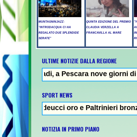
MUNTAGNINJAZZ:
QUINTA EDIZIONE DEL PREMIO
"
"INTRODACQUA CI HA
CLAUDIA VERZELLA A
A
REGALATO DUE SPLENDIDE
FRANCAVILLA AL MARE
I
SERATE"
R
ULTIME NOTIZIE DALLA REGIONE
i, a Pescara nove giorni di "bollino rosso"
N
SPORT NEWS
ddeucci oro e Paltrinieri bronzo nella 5 km:
NOTIZIA IN PRIMO PIANO