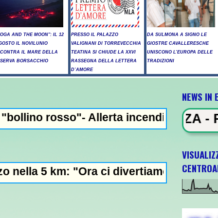
YOGA AND THE MOON": IL 12
PRESSO IL PALAZZO
DA SULMONA A SIGNO LE
GOSTO IL NOVILUNIO
VALIGNANI DI TORREVECCHIA
GIOSTRE CAVALLERESCHE
NCONTRA IL MARE DELLA
TEATINA SI CHIUDE LA XXVI
UNISCONO L’EUROPA DELLE
ISERVA BORSACCHIO
RASSEGNA DELLA LETTERA
TRADIZIONI
D’AMORE
NEWS IN 
- Allerta incendi in Abruzzo, giornata cri
EWS IN EVIDENZA - Raid russi su Ki
VISUALIZ
CENTROA
 "Ora ci divertiamo in staffetta"- L'Italia 