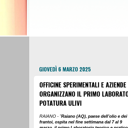
GIOVEDÌ 6 MARZO 2025
OFFICINE SPERIMENTALI E AZIENDE
ORGANIZZANO IL PRIMO LABORATO
POTATURA ULIVI
RAIANO - "
Raiano (AQ), paese dell’olio e dei
frantoi, ospita nel fine settimana dal 7 al 9
marzo, il primo Laboratorio teorico e pratico