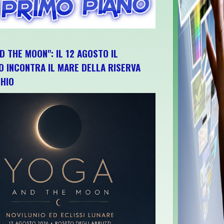
D THE MOON": IL 12 AGOSTO IL
O INCONTRA IL MARE DELLA RISERVA
HIO