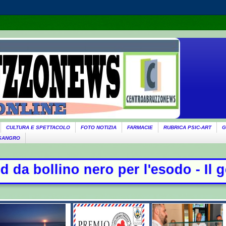
CULTURA E SPETTACOLO
FOTO NOTIZIA
FARMACIE
RUBRICA PSIC-ART
G
 SANGRO
ero per l'esodo - Il governo ricord