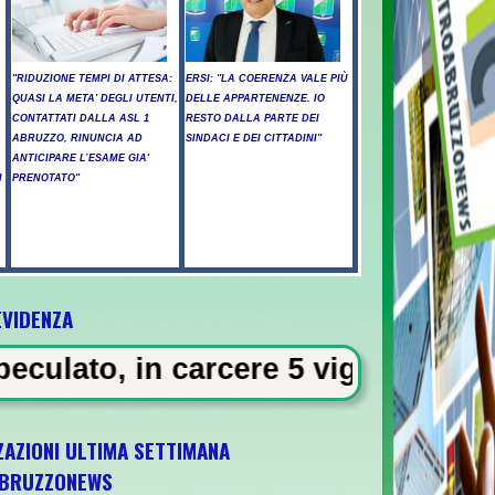
"RIDUZIONE TEMPI DI ATTESA:
ERSI: "LA COERENZA VALE PIÙ
QUASI LA META' DEGLI UTENTI,
DELLE APPARTENENZE. IO
CONTATTATI DALLA ASL 1
RESTO DALLA PARTE DEI
ABRUZZO, RINUNCIA AD
SINDACI E DEI CITTADINI"
ANTICIPARE L’ESAME GIA'
I
PRENOTATO"
EVIDENZA
Il vento riaccende il rogo nell'Aquilano, e
vigili urbani a Milano
ZAZIONI ULTIMA SETTIMANA
BRUZZONEWS
alificazione a Euro '27 -