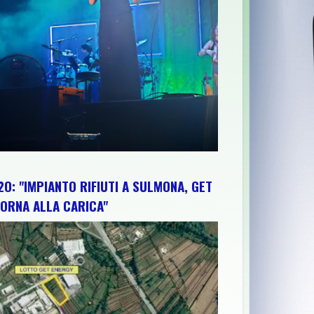
O: "IMPIANTO RIFIUTI A SULMONA, GET
ORNA ALLA CARICA"
ERE UN PUNTO DI FORZA PER LA CITTÀ. LO HA CONSENTITO UN 