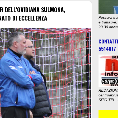
R DELL'OVIDIANA SULMONA,
NATO DI ECCELLENZA
Pescara tra
e trattativ
20,30 diret
CONTATT
5514617
REDAZION
centroabru
SITO TEL. 