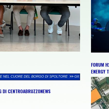
FORUM H2
ENERGY T
>>
GIULIANOVA: "IN VIA NIEVO, GLI ALBERI TORNANO AD ESS
NG DI CENTROABRUZZONEWS