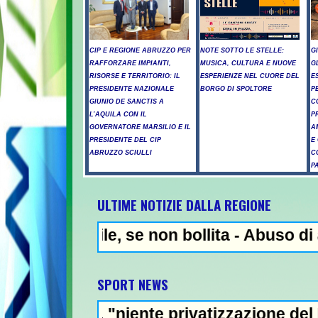
CIP E REGIONE ABRUZZO PER
NOTE SOTTO LE STELLE:
G
RAFFORZARE IMPIANTI,
MUSICA, CULTURA E NUOVE
G
RISORSE E TERRITORIO: IL
ESPERIENZE NEL CUORE DEL
E
PRESIDENTE NAZIONALE
BORGO DI SPOLTORE
P
GIUNIO DE SANCTIS A
C
L’AQUILA CON IL
P
GOVERNATORE MARSILIO E IL
A
PRESIDENTE DEL CIP
E
ABRUZZO SCIULLI
C
P
ULTIME NOTIZIE DALLA REGIONE
non bollita - Abuso di alcol fuori dalla di
NEWS IN EVIDENZA - Arresto 
SPORT NEWS
 privatizzazione del Mondiale"- L'Italia U21