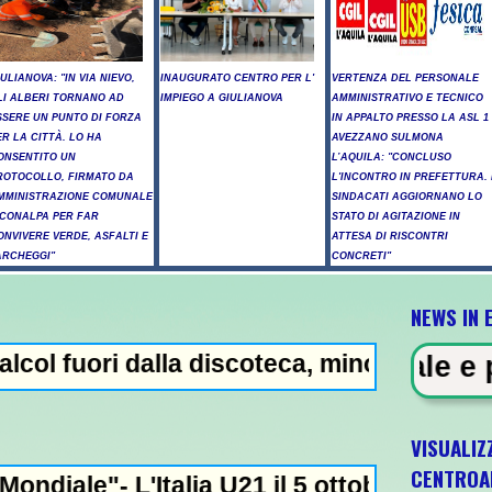
IULIANOVA: "IN VIA NIEVO,
INAUGURATO CENTRO PER L'
VERTENZA DEL PERSONALE
LI ALBERI TORNANO AD
IMPIEGO A GIULIANOVA
AMMINISTRATIVO E TECNICO
SSERE UN PUNTO DI FORZA
IN APPALTO PRESSO LA ASL 1
ER LA CITTÀ. LO HA
AVEZZANO SULMONA
ONSENTITO UN
L’AQUILA: "CONCLUSO
ROTOCOLLO, FIRMATO DA
L'INCONTRO IN PREFETTURA. 
MMINISTRAZIONE COMUNALE
SINDACATI AGGIORNANO LO
 CONALPA PER FAR
STATO DI AGITAZIONE IN
ONVIVERE VERDE, ASFALTI E
ATTESA DI RISCONTRI
ARCHEGGI"
CONCRETI"
NEWS IN 
scoteca, minorenni intossicati a Pescara - 
illegale e peculato, in carcere 5 
VISUALIZ
CENTROA
 il 5 ottobre a Pescara l'ultima gara di qu