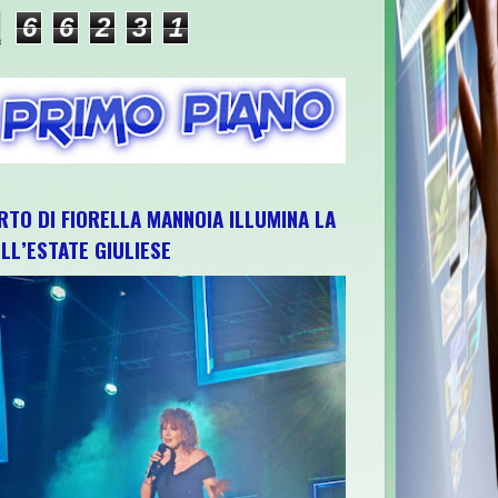
6
6
2
3
1
RTO DI FIORELLA MANNOIA ILLUMINA LA
LL’ESTATE GIULIESE