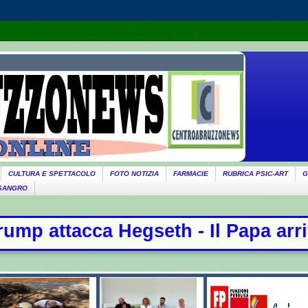
CULTURA E SPETTACOLO
FOTO NOTIZIA
FARMACIE
RUBRICA PSIC-ART
G
 SANGRO
rivato ad Assisi per l'incontro con