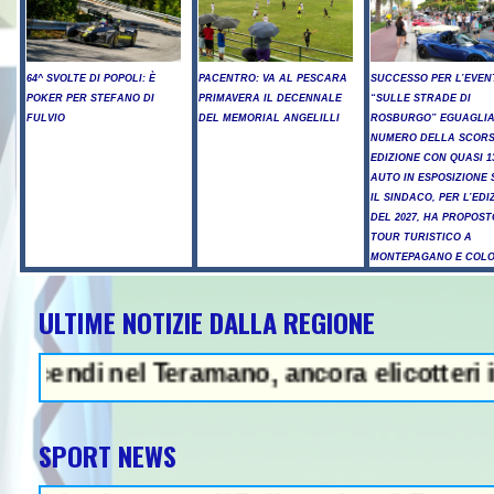
64^ SVOLTE DI POPOLI: È
PACENTRO: VA AL PESCARA
SUCCESSO PER L’EVEN
POKER PER STEFANO DI
PRIMAVERA IL DECENNALE
“SULLE STRADE DI
FULVIO
DEL MEMORIAL ANGELILLI
ROSBURGO” EGUAGLIA
NUMERO DELLA SCOR
EDIZIONE CON QUASI 1
AUTO IN ESPOSIZIONE 
IL SINDACO, PER L’EDI
DEL 2027, HA PROPOST
TOUR TURISTICO A
MONTEPAGANO E COL
ULTIME NOTIZIE DALLA REGIONE
NEWS IN EVIDENZA - Litiga con i cic
el Teramano, ancora elicotteri in azione -
SPORT NEWS