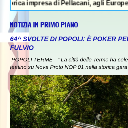
mpresa di Pellacani, agli Europei il quinto 
NOTIZIA IN PRIMO PIANO
64^ SVOLTE DI POPOLI: È POKER P
FULVIO
POPOLI TERME - " La città delle Terme ha celebr
teatino su Nova Proto NOP 01 nella storica gara d