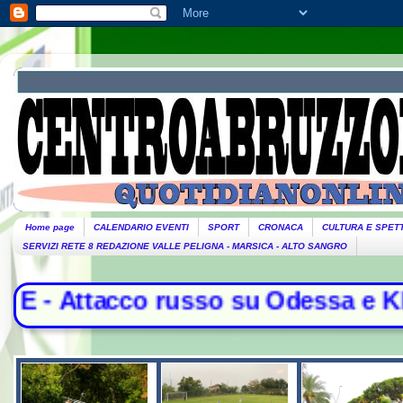
Home page
CALENDARIO EVENTI
SPORT
CRONACA
CULTURA E SPET
SERVIZI RETE 8 REDAZIONE VALLE PELIGNA - MARSICA - ALTO SANGRO
so su Odessa e Kharkiv. Il Papa: "Ba