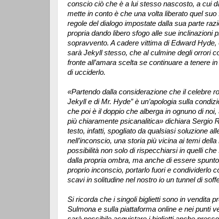
conscio ciò che è a lui stesso nascosto, a cui d
mette in conto è che una volta liberato quel suo
regole del dialogo impostate dalla sua parte razi
propria dando libero sfogo alle sue inclinazioni p
sopravvento. A cadere vittima di Edward Hyde, olt
sarà Jekyll stesso, che al culmine degli orrori 
fronte all’amara scelta se continuare a tenere 
di ucciderlo.
«Partendo dalla considerazione che il celebre 
Jekyll e di Mr. Hyde” è un’apologia sulla cond
che poi è il doppio che alberga in ognuno di no
più chiaramente psicanalitica» dichiara Sergio R
testo, infatti, spogliato da qualsiasi soluzione a
nell’inconscio, una storia più vicina ai temi dell
possibilità non solo di rispecchiarsi in quelli ch
dalla propria ombra, ma anche di essere spunto d
proprio inconscio, portarlo fuori e condividerlo c
scavi in solitudine nel nostro io un tunnel di sof
Si ricorda che i singoli biglietti sono in vendita 
Sulmona e sulla piattaforma online e nei punti ven
sarà possibile acquistare i biglietti anche presso