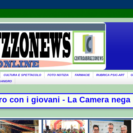
CULTURA E SPETTACOLO
FOTO NOTIZIA
FARMACIE
RUBRICA PSIC-ART
G
 SANGRO
Camera nega l'acquisizione delle ch