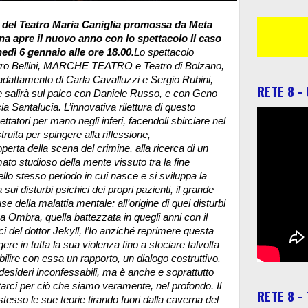
 del Teatro Maria Caniglia promossa da Meta
a apre il nuovo anno con lo spettacolo Il caso
edì 6 gennaio alle ore 18.00.
Lo spettacolo
atro Bellini, MARCHE TEATRO e Teatro di Bolzano,
’adattamento di Carla Cavalluzzi e Sergio Rubini,
RETE 8 -
che salirà sul palco con Daniele Russo, e con Geno
ia Santalucia.
L’innovativa rilettura di questo
tatori per mano negli inferi, facendoli sbirciare nel
truita per spingere alla riflessione,
operta della scena del crimine, alla ricerca di un
ato studioso della mente vissuto tra la fine
ello stesso periodo in cui nasce e si sviluppa la
sui disturbi psichici dei propri pazienti, il grande
e della malattia mentale: all’origine di quei disturbi
 sua Ombra, quella battezzata in quegli anni con il
i del dottor Jekyll, l’Io anziché reprimere questa
 in tutta la sua violenza fino a sfociare talvolta
bilire con essa un rapporto, un dialogo costruttivo.
 e desideri inconfessabili, ma è anche e soprattutto
ntarci per ciò che siamo veramente, nel profondo. Il
RETE 8 -
tesso le sue teorie tirando fuori dalla caverna del