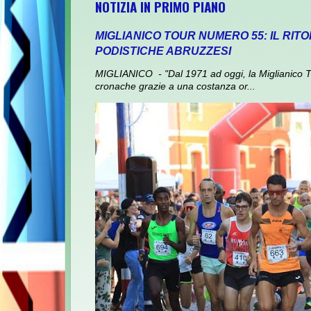
NOTIZIA IN PRIMO PIANO
MIGLIANICO TOUR NUMERO 55: IL RI
PODISTICHE ABRUZZESI
MIGLIANICO - "Dal 1971 ad oggi, la Miglianico To
cronache grazie a una costanza or...