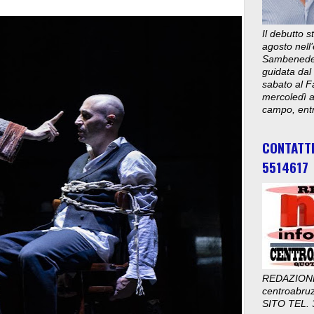
Il debutto 
agosto nell’
Sambenedett
guidata dal
sabato al F
mercoledì al
campo, entr
CONTATT
5514617
REDAZION
centroabru
SITO TEL. 