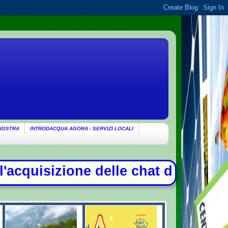
IOSTRA
INTRODACQUA AGORA - SERVIZI LOCALI
at di Delmastro. Tensione in Aula,