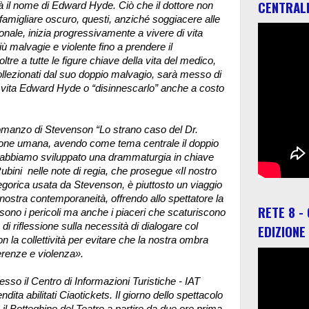
CENTRAL
à il nome di Edward Hyde. Ciò che il dottore non
 famigliare oscuro, questi, anziché soggiacere alle
onale, inizia progressivamente a vivere di vita
iù malvagie e violente fino a prendere il
re a tutte le figure chiave della vita del medico,
collezionati dal suo doppio malvagio, sarà messo di
in vita Edward Hyde o “disinnescarlo” anche a costo
romanzo di Stevenson “Lo strano caso del Dr.
izione umana, avendo come tema centrale il doppio
i, abbiamo sviluppato una drammaturgia in chiave
ubini nelle note di regia, che prosegue «Il nostro
llegorica usata da Stevenson, è piuttosto un viaggio
a nostra contemporaneità, offrendo allo spettatore la
RETE 8 -
e sono i pericoli ma anche i piaceri che scaturiscono
i riflessione sulla necessità di dialogare col
EDIZIONE
on la collettività per evitare che la nostra ombra
ferenze e violenza».
presso il Centro di Informazioni Turistiche - IAT
dita abilitati Ciaotickets. Il giorno dello spettacolo
 il Botteghino del Teatro a partire da due ore prima