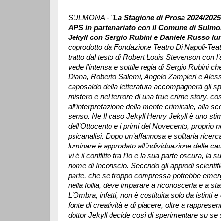
SULMONA - "
La Stagione di Prosa 2024/2025
APS in partenariato con il Comune di Sulmon
Jekyll con Sergio Rubini e Daniele Russo lun
coprodotto da Fondazione Teatro Di Napoli-Te
tratto dal testo di Robert Louis Stevenson con l
vede l’intensa e sottile regia di Sergio Rubini 
Diana, Roberto Salemi, Angelo Zampieri e Aless
caposaldo della letteratura accompagnerà gli spet
mistero e nel terrore di una true crime story, cos
all’interpretazione della mente criminale, alla sc
senso. Ne Il caso Jekyll Henry Jekyll è uno stim
dell’Ottocento e i primi del Novecento, proprio n
psicanalisi. Dopo un’affannosa e solitaria ricerca 
luminare è approdato all’individuazione delle caus
vi è il conflitto tra l’Io e la sua parte oscura, la
nome di Inconscio. Secondo gli approdi scientific
parte, che se troppo compressa potrebbe emergere
nella follia, deve imparare a riconoscerla e a sta
L’Ombra, infatti, non è costituita solo da istinti
fonte di creatività e di piacere, oltre a rapprese
dottor Jekyll decide così di sperimentare su se s