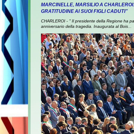
MARCINELLE, MARSILIO A CHARLEROI
GRATITUDINE AI SUOI FIGLI CADUTI”
CHARLEROI - " Il presidente della Regione ha pa
anniversario della tragedia. Inaugurata al Bois...