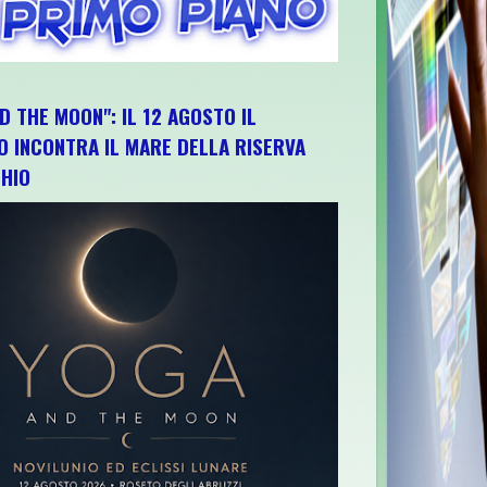
D THE MOON": IL 12 AGOSTO IL
O INCONTRA IL MARE DELLA RISERVA
HIO