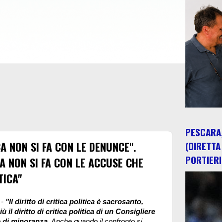
PESCARA,
A NON SI FA CON LE DENUNCE".
(DIRETTA
PORTIERI
A NON SI FA CON LE ACCUSE CHE
TICA"
 -
"Il diritto di critica politica è sacrosanto,
ù il diritto di critica politica di un Consigliere
di minoranza.
Anche quando il confronto si