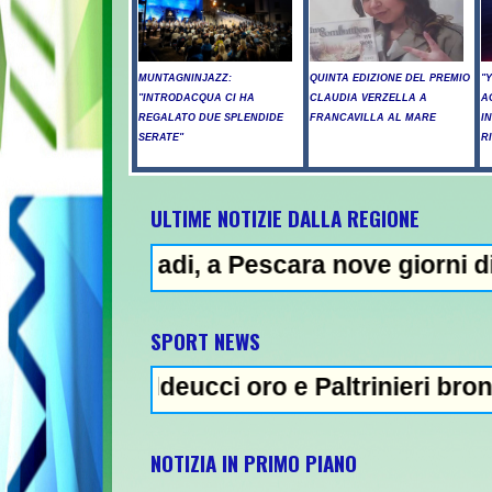
MUNTAGNINJAZZ:
QUINTA EDIZIONE DEL PREMIO
"
"INTRODACQUA CI HA
CLAUDIA VERZELLA A
A
REGALATO DUE SPLENDIDE
FRANCAVILLA AL MARE
I
SERATE"
R
ULTIME NOTIZIE DALLA REGIONE
a Pescara nove giorni di "bollino rosso"- 
NEW
SPORT NEWS
ucci oro e Paltrinieri bronzo nella 5 km: "O
NOTIZIA IN PRIMO PIANO