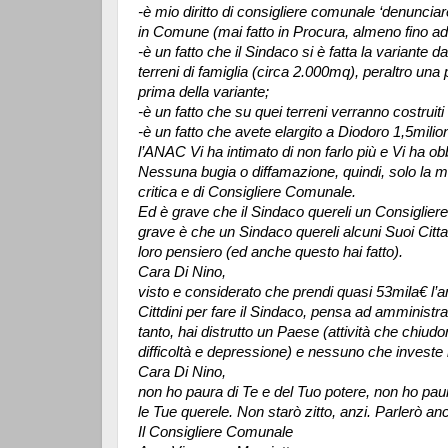
-è mio diritto di consigliere comunale ‘denunciar
in Comune (mai fatto in Procura, almeno fino ad
-è un fatto che il Sindaco si è fatta la variante da
terreni di famiglia (circa 2.000mq), peraltro un
prima della variante;
-è un fatto che su quei terreni verranno costruiti 
-è un fatto che avete elargito a Diodoro 1,5milio
l’ANAC Vi ha intimato di non farlo più e Vi ha obb
Nessuna bugia o diffamazione, quindi, solo la ma
critica e di Consigliere Comunale.
Ed è grave che il Sindaco quereli un Consiglie
grave è che un Sindaco quereli alcuni Suoi Citta
loro pensiero (ed anche questo hai fatto).
Cara Di Nino,
visto e considerato che prendi quasi 53mila€ l’
Cittdini per fare il Sindaco, pensa ad amministrar
tanto, hai distrutto un Paese (attività che chiud
difficoltà e depressione) e nessuno che investe i
Cara Di Nino,
non ho paura di Te e del Tuo potere, non ho pau
le Tue querele. Non starò zitto, anzi. Parlerò an
Il Consigliere Comunale