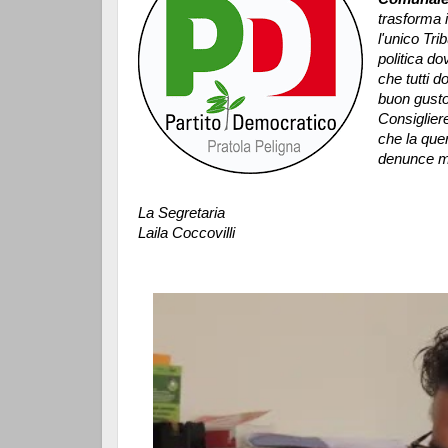
trasforma i
l'unico Tr
politica do
che tutti 
buon gusto
Consiglier
che la quer
denunce ma 
La Segretaria
Laila Coccovilli