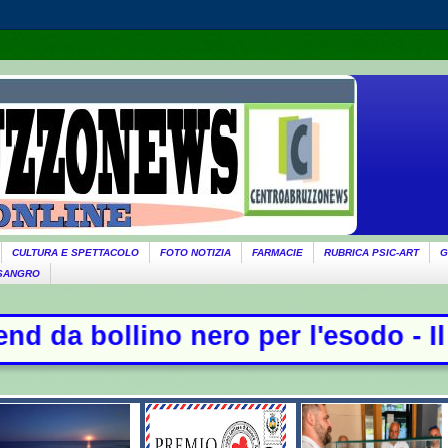
CULTURA E SPETTACOLO
FOTO NOTIZIA
FARMACIE
RUBRICA PSIC-ART
G
 SANGRO
o per l'esodo - Il governo ricorda 