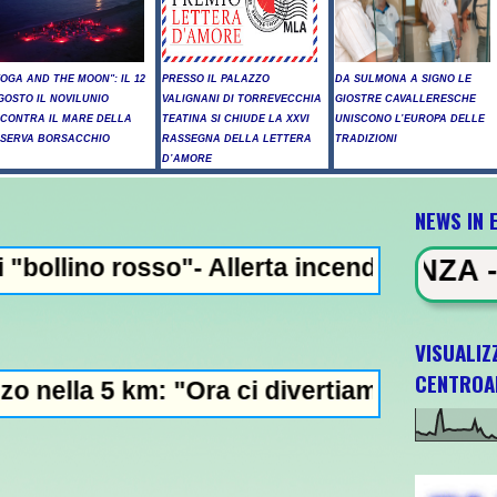
YOGA AND THE MOON": IL 12
PRESSO IL PALAZZO
DA SULMONA A SIGNO LE
GOSTO IL NOVILUNIO
VALIGNANI DI TORREVECCHIA
GIOSTRE CAVALLERESCHE
NCONTRA IL MARE DELLA
TEATINA SI CHIUDE LA XXVI
UNISCONO L’EUROPA DELLE
ISERVA BORSACCHIO
RASSEGNA DELLA LETTERA
TRADIZIONI
D’AMORE
NEWS IN 
Allerta incendi in Abruzzo, giornata critic
S IN EVIDENZA - Raid russi su Kiev
VISUALIZ
CENTROA
ra ci divertiamo in staffetta"- L'Italia U2