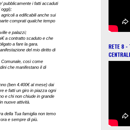
e’ pubblicamente i fatti accaduti
 oggi);
 agricoli a edificabili anche sui
a parte comprati qualche tempo
ville e palazzi;
ni€ a contratto scaduto e che
ligato a fare la gara.
RETE 8 -
nifestazione del mio diritto di
CENTRAL
re Comunale, così come
dini che manifestano il di
anno (ben 4.400€ al mese) dai
e e fatti un giro in piazza ogni
ono e chi non chiude in grande
n nuove attività.
ra della Tua famiglia non temo
cora e sempre di più.