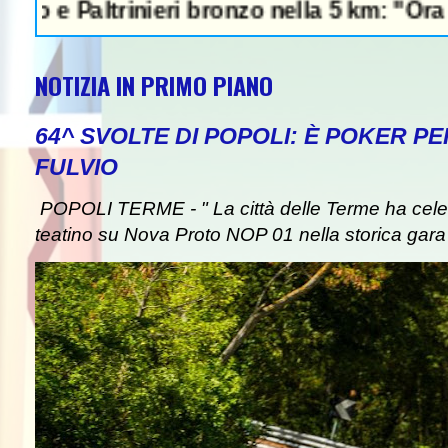
altrinieri bronzo nella 5 km: "Ora ci divert
NOTIZIA IN PRIMO PIANO
64^ SVOLTE DI POPOLI: È POKER P
FULVIO
POPOLI TERME - " La città delle Terme ha celebr
teatino su Nova Proto NOP 01 nella storica gara d