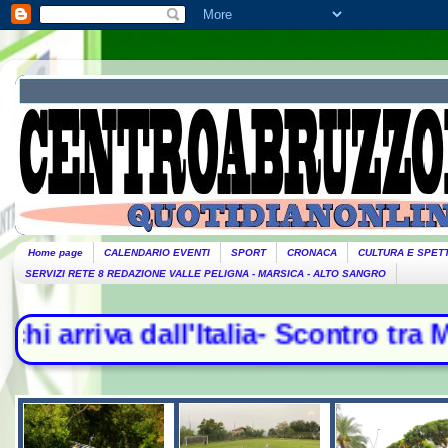
Home page
CALENDARIO EVENTI
SPORT
CRONACA
CULTURA E SPET
SERVIZI RETE 8 REDAZIONE VALLE PELIGNA - MARSICA - ALTO SANGRO
lia- Scontro tra Madrid e Roma, cont