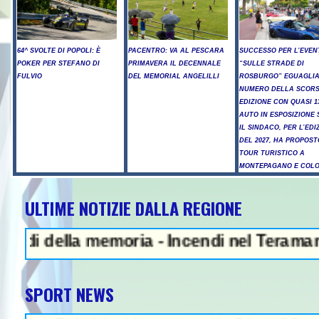
64^ SVOLTE DI POPOLI: È
PACENTRO: VA AL PESCARA
SUCCESSO PER L’EVEN
POKER PER STEFANO DI
PRIMAVERA IL DECENNALE
“SULLE STRADE DI
FULVIO
DEL MEMORIAL ANGELILLI
ROSBURGO” EGUAGLIA
NUMERO DELLA SCOR
EDIZIONE CON QUASI 1
AUTO IN ESPOSIZIONE 
IL SINDACO, PER L’EDI
DEL 2027, HA PROPOST
TOUR TURISTICO A
MONTEPAGANO E COL
ULTIME NOTIZIE DALLA REGIONE
NEWS IN EVIDENZA - L
ella memoria - Incendi nel Teramano, ancor
SPORT NEWS