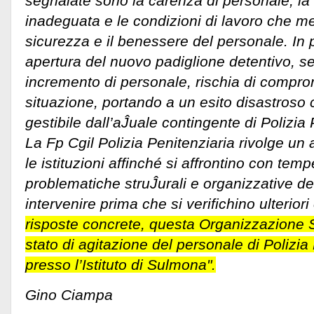
segnalate sono la carenza di personale, la 
inadeguata e le condizioni di lavoro che me
sicurezza e il benessere del personale. In 
apertura del nuovo padiglione detentivo, 
incremento di personale, rischia di compro
situazione, portando a un esito disastroso
gestibile dall’aĴuale contingente di Polizia 
La Fp Cgil Polizia Penitenziaria rivolge un 
le istituzioni affinché si affrontino con temp
problematiche struĴurali e organizzative del
intervenire prima che si verifichino ulteriori e
risposte concrete, questa Organizzazione S
stato di agitazione del personale di Polizia 
presso l’Istituto di Sulmona".
Gino Ciampa