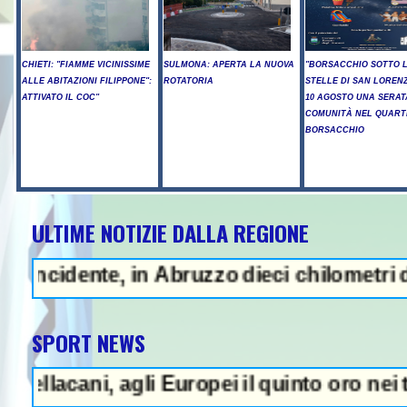
CHIETI: "FIAMME VICINISSIME
SULMONA: APERTA LA NUOVA
"BORSACCHIO SOTTO 
ALLE ABITAZIONI FILIPPONE":
ROTATORIA
STELLE DI SAN LORENZ
ATTIVATO IL COC"
10 AGOSTO UNA SERAT
COMUNITÀ NEL QUART
BORSACCHIO
ULTIME NOTIZIE DALLA REGIONE
A - Sparatoria in una scuola a B
nte, in Abruzzo dieci chilometri di coda -
SPORT NEWS
ni, agli Europei il quinto oro nei tuffi sin