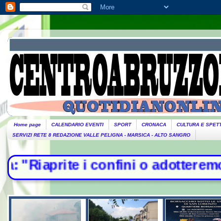
Home page
CALENDARIO EVENTI
SPORT
CRONACA
CULTURA E SPET
SERVIZI RETE 8 REDAZIONE VALLE PELIGNA - MARSICA - ALTO SANGRO
 confini o adotteremo misure". Pian