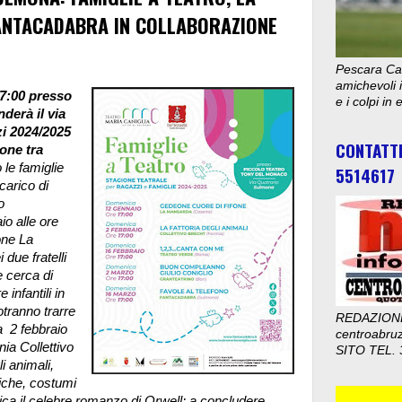
ANTACADABRA IN COLLABORAZIONE
Pescara Cal
amichevoli i
17:00 presso
e i colpi in
derà il via
zi 2024/2025
CONTATT
ione tra
le famiglie
5514617
carico di
o
o alle ore
one La
due fratelli
 cerca di
 infantili in
otranno trarre
REDAZION
 2 febbraio
centroabru
ia Collettivo
SITO TEL. 
i animali,
iche, costumi
ca il celebre romanzo di Orwell; a concludere