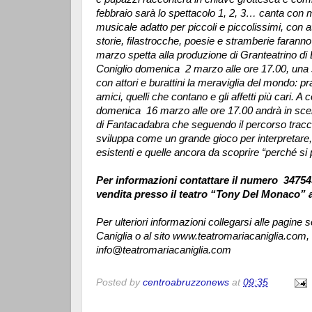
febbraio sarà lo spettacolo 1, 2, 3… canta con 
musicale adatto per piccoli e piccolissimi, con at
storie, filastrocche, poesie e stramberie faranno r
marzo spetta alla produzione di Granteatrino di
Coniglio domenica 2 marzo alle ore 17.00, una s
con attori e burattini la meraviglia del mondo: prati
amici, quelli che contano e gli affetti più cari. A
domenica 16 marzo alle ore 17.00 andrà in scen
di Fantacadabra che seguendo il percorso traccia
sviluppa come un grande gioco per interpretare, i
esistenti e quelle ancora da scoprire “perché si
Per informazioni contattare il numero 34754583
vendita presso il teatro “Tony Del Monaco” a
Per ulteriori informazioni collegarsi alle pagin
Caniglia o al sito www.teatromariacaniglia.com, 
info@teatromariacaniglia.com
Posted by
centroabruzzonews
at
09:35