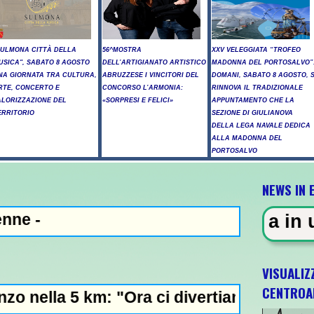
SULMONA CITTÀ DELLA
56^MOSTRA
XXV VELEGGIATA “TROFEO
USICA", SABATO 8 AGOSTO
DELL’ARTIGIANATO ARTISTICO
MADONNA DEL PORTOSALVO”
NA GIORNATA TRA CULTURA,
ABRUZZESE I VINCITORI DEL
DOMANI, SABATO 8 AGOSTO, S
RTE, CONCERTO E
CONCORSO L’ARMONIA:
RINNOVA IL TRADIZIONALE
ALORIZZAZIONE DEL
«SORPRESI E FELICI»
APPUNTAMENTO CHE LA
ERRITORIO
SEZIONE DI GIULIANOVA
DELLA LEGA NAVALE DEDICA
ALLA MADONNA DEL
PORTOSALVO
NEWS IN 
ZA - Sparatoria in una scuola a 
VISUALIZ
CENTROA
: "Ora ci divertiamo in staffetta"- L'Italia