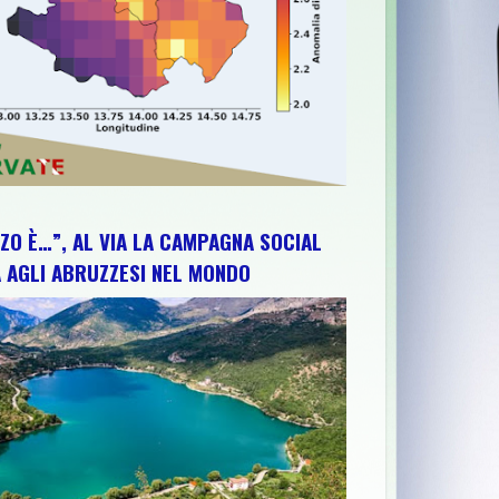
ZO È…”, AL VIA LA CAMPAGNA SOCIAL
 AGLI ABRUZZESI NEL MONDO
ARTE, CONCERTO E VALORIZZAZIONE DEL TERRITORIO
>>
56^MOS