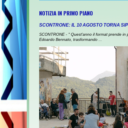
NOTIZIA IN PRIMO PIANO
SCONTRONE: IL 10 AGOSTO TORNA SI
SCONTRONE - " Quest'anno il format prende in prest
Edoardo Bennato, trasformando ...