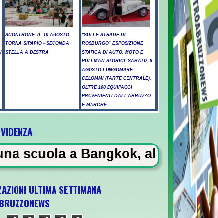
SCONTRONE: IL 10 AGOSTO
"SULLE STRADE DI
.
TORNA SIPARIO - SECONDA
ROSBURGO” ESPOSIZIONE
I
STELLA A DESTRA
STATICA DI AUTO, MOTO E
PULLMAN STORICI. SABATO, 8
AGOSTO LUNGOMARE
CELOMMI (PARTE CENTRALE).
OLTRE 100 EQUIPAGGI
PROVENIENTI DALL’ABRUZZO
E MARCHE
EVIDENZA
Bangkok, almeno 6 morti
ZAZIONI ULTIMA SETTIMANA
BRUZZONEWS
 U21 il 5 ottobre a Pescara l'ultima gara di