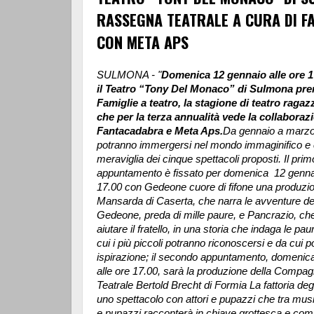
RASSEGNA TEATRALE A CURA DI F
CON META APS
SULMONA - "
Domenica 12 gennaio alle ore 
il Teatro “Tony Del Monaco” di Sulmona pren
Famiglie a teatro, la stagione di teatro ragaz
che per la terza annualità vede la collaboraz
Fantacadabra e Meta Aps.
Da gennaio a marzo 
potranno immergersi nel mondo immaginifico e 
meraviglia dei cinque spettacoli proposti. Il prim
appuntamento è fissato per domenica 12 gennai
17.00 con Gedeone cuore di fifone una produzi
Mansarda di Caserta, che narra le avventure dei 
Gedeone, preda di mille paure, e Pancrazio, che
aiutare il fratello, in una storia che indaga le paure
cui i più piccoli potranno riconoscersi e da cui p
ispirazione;
il secondo appuntamento, domenica
alle ore 17.00, sarà la produzione della Compagn
Teatrale Bertold Brecht di Formia La fattoria degl
uno spettacolo con attori e pupazzi che tra mus
e pupazzi racconterà in chiave grottesca e comi