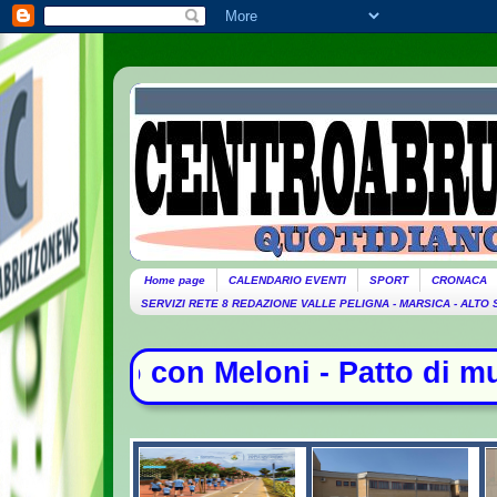
Home page
CALENDARIO EVENTI
SPORT
CRONACA
SERVIZI RETE 8 REDAZIONE VALLE PELIGNA - MARSICA - ALTO
Patto di mutua difesa tra Arabia Sa