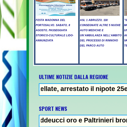
FESTA MADONNA DEL
ASL 1 ABRUZZO, 118:
"
PORTOSALVO. SABATO, 8
CONSEGNATE ALTRE 5 NUOVE
M
AGOSTO, PASSEGGIATA
AUTO MEDICHE E
U
STORICO-CULTURALE LIDO-
UN’AMBULANZA NELL’AMBITO
A
ANNUNZIATA
DEL PROCESSO DI RINNOVO
V
DEL PARCO AUTO
T
ULTIME NOTIZIE DALLA REGIONE
late, arrestato il nipote 25enne -
NEWS IN EVIDEN
SPORT NEWS
ddeucci oro e Paltrinieri bronzo nella 5 km