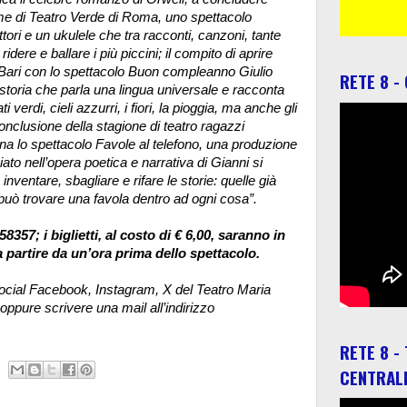
me di Teatro Verde di Roma, uno spettacolo
tori e un ukulele che tra racconti, canzoni, tante
idere e ballare i più piccini; il compito di aprire
 Bari con lo spettacolo Buon compleanno Giulio
RETE 8 -
toria che parla una lingua universale e racconta
 verdi, cieli azzurri, i fiori, la pioggia, ma anche gli
 conclusione della stagione di teatro ragazzi
a lo spettacolo Favole al telefono, una produzione
to nell’opera poetica e narrativa di Gianni si
nventare, sbagliare e rifare le storie: quelle già
 può trovare una favola dentro ad ogni cosa”.
57; i biglietti, al costo di € 6,00, saranno in
 partire da un’ora prima dello spettacolo.
e social Facebook, Instagram, X del Teatro Maria
oppure scrivere una mail all’indirizzo
RETE 8 -
CENTRAL