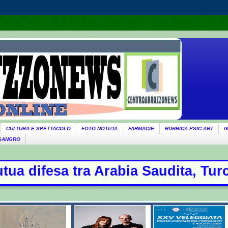
CULTURA E SPETTACOLO
FOTO NOTIZIA
FARMACIE
RUBRICA PSIC-ART
G
 SANGRO
udita, Turchia e Pakistan: oggi la 