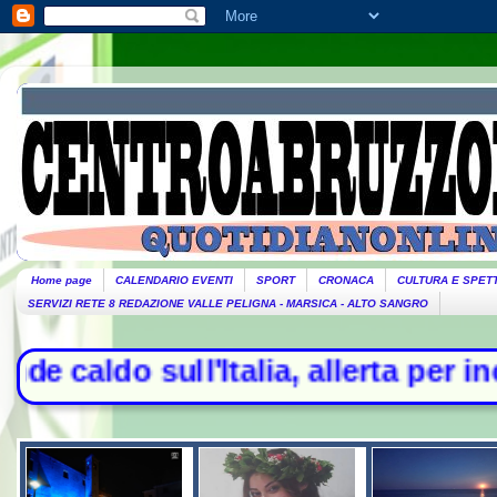
Home page
CALENDARIO EVENTI
SPORT
CRONACA
CULTURA E SPET
SERVIZI RETE 8 REDAZIONE VALLE PELIGNA - MARSICA - ALTO SANGRO
a, allerta per incendi al Centro Su