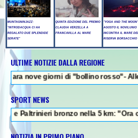
MUNTAGNINJAZZ:
QUINTA EDIZIONE DEL PREMIO
"YOGA AND THE MOON":
"INTRODACQUA CI HA
CLAUDIA VERZELLA A
AGOSTO IL NOVILUNIO
REGALATO DUE SPLENDIDE
FRANCAVILLA AL MARE
INCONTRA IL MARE DE
SERATE"
RISERVA BORSACCHIO
ULTIME NOTIZIE DALLA REGIONE
NEWS IN EVIDENZ
e giorni di "bollino rosso"- Allerta incend
SPORT NEWS
ltrinieri bronzo nella 5 km: "Ora ci diverti
NOTIZIA IN PRIMO PIANO