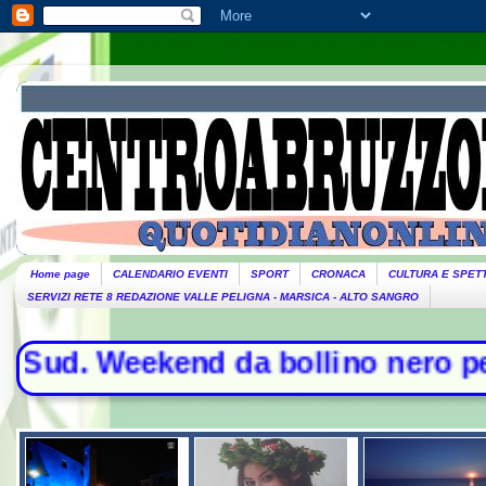
Home page
CALENDARIO EVENTI
SPORT
CRONACA
CULTURA E SPET
SERVIZI RETE 8 REDAZIONE VALLE PELIGNA - MARSICA - ALTO SANGRO
 Weekend da bollino nero per l'esod