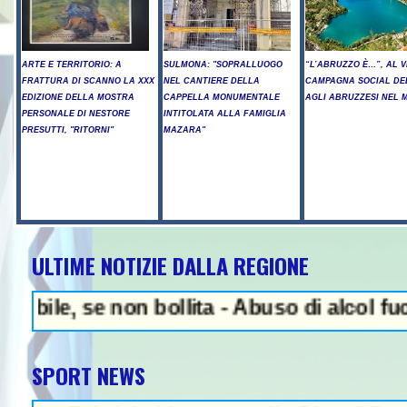
ARTE E TERRITORIO: A
SULMONA: "SOPRALLUOGO
“L’ABRUZZO È…”, AL V
FRATTURA DI SCANNO LA XXX
NEL CANTIERE DELLA
CAMPAGNA SOCIAL DE
EDIZIONE DELLA MOSTRA
CAPPELLA MONUMENTALE
AGLI ABRUZZESI NEL
PERSONALE DI NESTORE
INTITOLATA ALLA FAMIGLIA
PRESUTTI, "RITORNI"
MAZARA"
ULTIME NOTIZIE DALLA REGIONE
NEWS IN EVIDENZA -
e, se non bollita - Abuso di alcol fuori da
SPORT NEWS