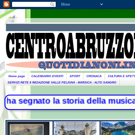
Home page
CALENDARIO EVENTI
SPORT
CRONACA
CULTURA E SPET
SERVIZI RETE 8 REDAZIONE VALLE PELIGNA - MARSICA - ALTO SANGRO
gnato la storia della musica - L'Ir