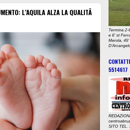
UMENTO: L’AQUILA ALZA LA QUALITÃ
Termina 2-6
e 6′ st Ferr
Merola, 45′
D’Arcangelo
CONTATT
5514617
REDAZION
centroabru
SITO TEL. 