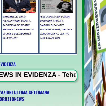
MARCINELLE, LIRIS:
PESCOCOSTANZO, DOMANI
“SETTANT’ANNI DOPO, IL
MARIANNA APRILE AI
SACRIFICIO DEI NOSTRI
GIARDINI DI PALAZZO
EMIGRANTI È PARTE DELLA
FANZAGO: DONNE, DIRITTI E
STORIA E DELL’IDENTITÀ
DEMOCRAZIA AL CENTRO
DELL’ITALIA”
DELL’ESTATE 2026
EVIDENZA
ZA - Teheran: "Se Usa non corre
ZAZIONI ULTIMA SETTIMANA
BRUZZONEWS
a U21 il 5 ottobre a Pescara l'ultima gara d