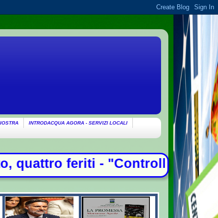
IOSTRA
INTRODACQUA AGORA - SERVIZI LOCALI
i - "Controlli alle frontiere con l'