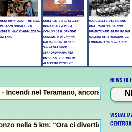
IRONI DIVINI 2026: "TRE SERE
CHIETI SOTTO LE STELLE:
MARCINELLE, PEZZOPANE,
 PALAZZO DUCALE PER
DOMANI ALLA VILLA
UNA TRAGEDIA DA NON
IVERE IL VINO D’ABRUZZO DA
COMUNALE IL GRANDE
DIMENTICARE: ERAVAMO NOI
GNI LATO"
CONCERTO DI CHIARA
ITALIANI GLI STRANIERI, GLI
GALIAZZO. DE CESARE:
EMIGRANTI DA SFRUTTARE
"UN'ALTRA VOCE
STRAORDINARIA PER
UN'ESTATE TEATINA DI
ALTISSIMO PROFILO"
NEWS IN 
 Teramano, ancora elicotteri in azione -
NEWS IN EVIDEN
VISUALIZ
CENTROA
m: "Ora ci divertiamo in staffetta"- L'Itali