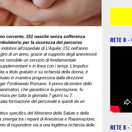
nno corrente, 151 nascite senza sofferenza
RETE 8 -
ambulatorio per la sicurezza del percorso
 indolore all’ospedale di L’Aquila: 151 nell’anno
 giro di un anno, grazie al supporto degli anestesisti
ra sensibile un servizio di fondamentale
supplementare e in linea con i tempi. L’impulso
ta a titolo gratuito e su richiesta della donna, è
uato in maniera progressiva dalla direzione
nager Ferdinando Romano.
Il primo dicembre dello
rianimatori, che garantisce la prestazione, fu
ura per tutta la giornata 7 giorni su 7.
guata formazione del personale e quindi da un
tivo specifico del Ministero della Salute e della
sinergia tra i reparti di Anestesia e Rianimazione,
to di rispondere sia a una legittima richiesta delle
RETE 8 -