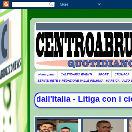
Home page
CALENDARIO EVENTI
SPORT
CRONACA
SERVIZI RETE 8 REDAZIONE VALLE PELIGNA - MARSICA - ALTO
- Litiga con i ciclisti e li investe