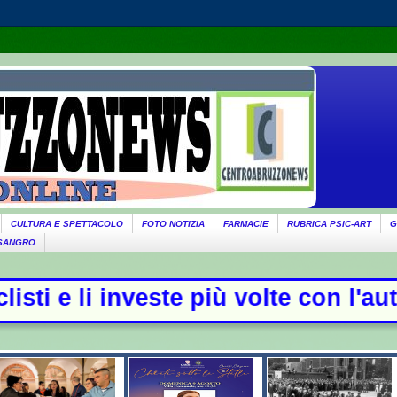
CULTURA E SPETTACOLO
FOTO NOTIZIA
FARMACIE
RUBRICA PSIC-ART
G
 SANGRO
 più volte con l'auto, quattro ferit