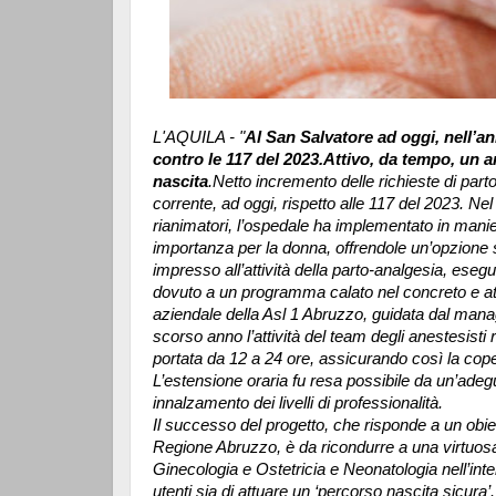
L'AQUILA - "
Al San Salvatore ad oggi, nell’a
contro le 117 del 2023.Attivo, da tempo, un 
nascita
.Netto incremento delle richieste di parto
corrente, ad oggi, rispetto alle 117 del 2023. Nel
rianimatori, l’ospedale ha implementato in manie
importanza per la donna, offrendole un’opzione 
impresso all’attività della parto-analgesia, esegui
dovuto a un programma calato nel concreto e att
aziendale della Asl 1 Abruzzo, guidata dal ma
scorso anno l’attività del team degli anestesisti 
portata da 12 a 24 ore, assicurando così la copert
L’estensione oraria fu resa possibile da un’ade
innalzamento dei livelli di professionalità.
Il successo del progetto, che risponde a un obiet
Regione Abruzzo, è da ricondurre a una virtuosa 
Ginecologia e Ostetricia e Neonatologia nell’inten
utenti sia di attuare un ‘percorso nascita sicura’.