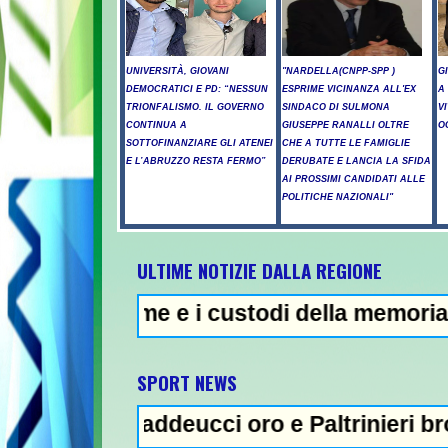
UNIVERSITÀ, GIOVANI
"NARDELLA(CNPP-SPP )
G
DEMOCRATICI E PD: “NESSUN
ESPRIME VICINANZA ALL'EX
A
TRIONFALISMO. IL GOVERNO
SINDACO DI SULMONA
V
CONTINUA A
GIUSEPPE RANALLI OLTRE
O
SOTTOFINANZIARE GLI ATENEI
CHE A TUTTE LE FAMIGLIE
E L’ABRUZZO RESTA FERMO”
DERUBATE E LANCIA LA SFIDA
AI PROSSIMI CANDIDATI ALLE
POLITICHE NAZIONALI"
ULTIME NOTIZIE DALLA REGIONE
me e i custodi della memoria - Incendi nel
SPORT NEWS
Taddeucci oro e Paltrinieri bronzo nella 5 k