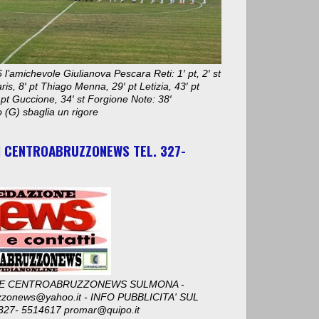
 l’amichevole Giulianova Pescara Reti: 1′ pt, 2′ st
aris, 8′ pt Thiago Menna, 29′ pt Letizia, 43′ pt
 pt Guccione, 34′ st Forgione Note: 38′
 (G) sbaglia un rigore
I CENTROABRUZZONEWS TEL. 327-
E CENTROABRUZZONEWS SULMONA -
zzonews@yahoo.it - INFO PUBBLICITA' SUL
327- 5514617 promar@quipo.it