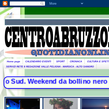
Home page
CALENDARIO EVENTI
SPORT
CRONACA
CULTURA E SPET
SERVIZI RETE 8 REDAZIONE VALLE PELIGNA - MARSICA - ALTO SANGRO
ud. Weekend da bollino nero per l'e