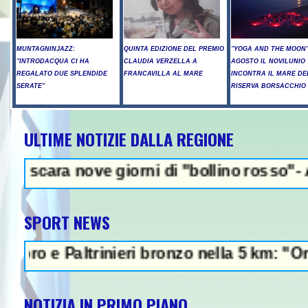
MUNTAGNINJAZZ:
QUINTA EDIZIONE DEL PREMIO
"YOGA AND THE MOON":
"INTRODACQUA CI HA
CLAUDIA VERZELLA A
AGOSTO IL NOVILUNIO
REGALATO DUE SPLENDIDE
FRANCAVILLA AL MARE
INCONTRA IL MARE DE
SERATE"
RISERVA BORSACCHIO
ULTIME NOTIZIE DALLA REGIONE
NEWS IN EVI
nove giorni di "bollino rosso"- Allerta in
SPORT NEWS
 Paltrinieri bronzo nella 5 km: "Ora ci dive
NOTIZIA IN PRIMO PIANO