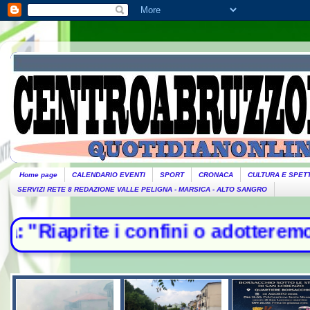
Home page
CALENDARIO EVENTI
SPORT
CRONACA
CULTURA E SPET
SERVIZI RETE 8 REDAZIONE VALLE PELIGNA - MARSICA - ALTO SANGRO
nfini o adotteremo misure". Pianted