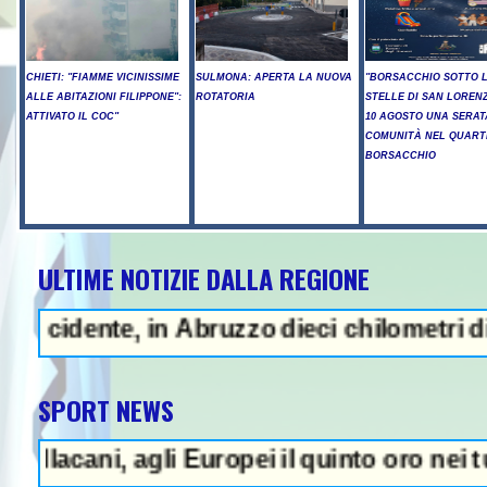
CHIETI: "FIAMME VICINISSIME
SULMONA: APERTA LA NUOVA
"BORSACCHIO SOTTO 
ALLE ABITAZIONI FILIPPONE":
ROTATORIA
STELLE DI SAN LORENZ
ATTIVATO IL COC"
10 AGOSTO UNA SERAT
COMUNITÀ NEL QUART
BORSACCHIO
ULTIME NOTIZIE DALLA REGIONE
, in Abruzzo dieci chilometri di coda - Uc
SPORT NEWS
 agli Europei il quinto oro nei tuffi sincro