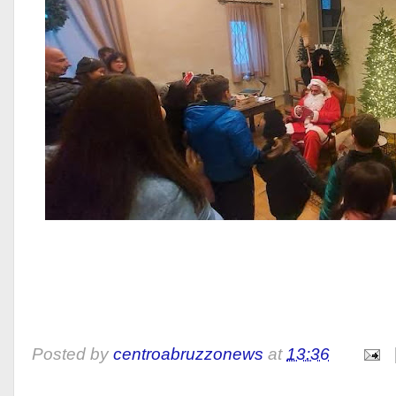
Posted by
centroabruzzonews
at
13:36