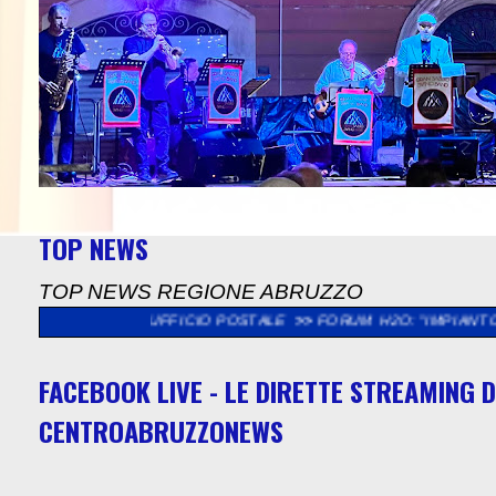
TOP NEWS
TOP NEWS REGIONE ABRUZZO
R L'UFFICIO POSTALE
>>
FORUM H2O: "IMPIANTO RIFIUTI A SU
FACEBOOK LIVE - LE DIRETTE STREAMING D
CENTROABRUZZONEWS