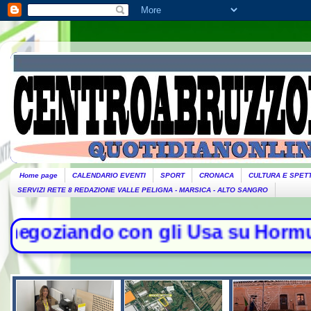
Home page
CALENDARIO EVENTI
SPORT
CRONACA
CULTURA E SPET
SERVIZI RETE 8 REDAZIONE VALLE PELIGNA - MARSICA - ALTO SANGRO
on gli Usa su Hormuz, solo con l'O