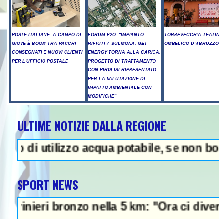
POSTE ITALIANE: A CAMPO DI
FORUM H2O: "IMPIANTO
TORREVECCHIA TEATI
GIOVE È BOOM TRA PACCHI
RIFIUTI A SULMONA, GET
OMBELICO D’ABRUZZO
CONSEGNATI E NUOVI CLIENTI
ENERGY TORNA ALLA CARICA.
PER L'UFFICIO POSTALE
PROGETTO DI TRATTAMENTO
CON PIROLISI RIPRESENTATO
PER LA VALUTAZIONE DI
IMPATTO AMBIENTALE CON
MODIFICHE"
ULTIME NOTIZIE DALLA REGIONE
A - Trump, "abbiamo molte munizio
utilizzo acqua potabile, se non bollita - 
SPORT NEWS
i bronzo nella 5 km: "Ora ci divertiamo in s