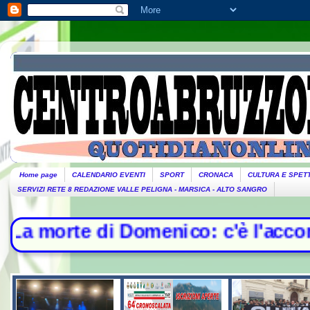
Home page
CALENDARIO EVENTI
SPORT
CRONACA
CULTURA E SPET
SERVIZI RETE 8 REDAZIONE VALLE PELIGNA - MARSICA - ALTO SANGRO
i Domenico: c'è l'accordo per il r