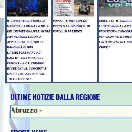
IL CONCERTO DI FIORELLA
POPOLI TERME: CON 123
CHIETI FC: "IL SINDAC
MANNOIA ILLUMINA LA NOTTE
ISCRITTI LA 64ª SVOLTE DI
LEGNINI INDICA LA VIA
DELL’ESTATE GIULIESE. OLTRE
POPOLI SI PRESENTA
PROCEDURA CONCORS
2000 PERSONE L’HANNO
PER SALVARSI E CHIED
APPLAUDITA, IERI, SULLA
L'INTERVENTO DEL NU
BANCHINA DI RIVA.
CHIETI"
L’ASSESSORE MARCO DI
CARLO: “ UN EVENTO CHE
CORONA UN CALENDARIO
ECCEZIONALE. CONCERTI E
SPETTACOLI ANCORA PER
TUTTO AGOSTO.”
ULTIME NOTIZIE DALLA REGIONE
uzzo -