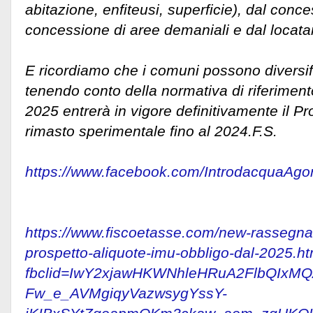
abitazione, enfiteusi, superficie), dal conc
concessione di aree demaniali e dal locatar
E ricordiamo che i comuni possono diversifi
tenendo conto della normativa di riferimento
2025 entrerà in vigore definitivamente il Pros
rimasto sperimentale fino al 2024.F.S.
https://www.facebook.com/IntrodacquaAgo
https://www.fiscoetasse.com/new-rassegn
prospetto-aliquote-imu-obbligo-dal-2025.h
fbclid=IwY2xjawHKWNhleHRuA2FlbQIx
Fw_e_AVMgiqyVazwsygYssY-