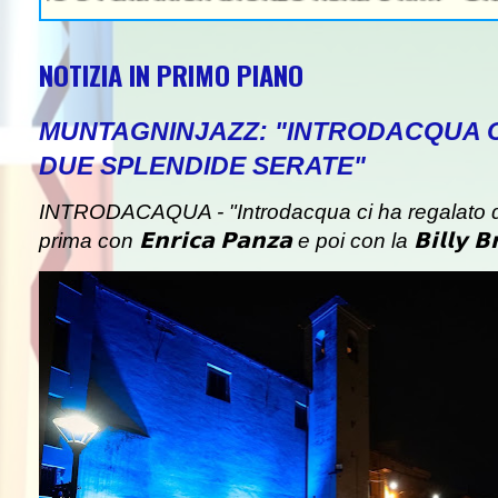
NOTIZIA IN PRIMO PIANO
MUNTAGNINJAZZ: "INTRODACQUA 
DUE SPLENDIDE SERATE"
INTRODACAQUA - "Introdacqua ci ha regalato d
prima con 𝗘𝗻𝗿𝗶𝗰𝗮 𝗣𝗮𝗻𝘇𝗮 e poi con la 𝗕𝗶𝗹𝗹𝘆 𝗕𝗿