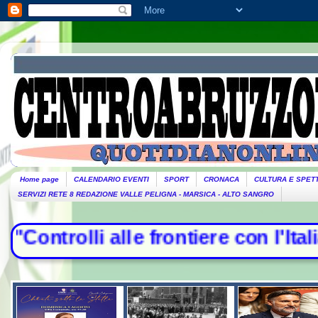
Home page
CALENDARIO EVENTI
SPORT
CRONACA
CULTURA E SPET
SERVIZI RETE 8 REDAZIONE VALLE PELIGNA - MARSICA - ALTO SANGRO
ntrolli alle frontiere con l'Italia"