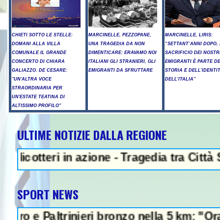
CHIETI SOTTO LE STELLE:
MARCINELLE, PEZZOPANE,
MARCINELLE, LIRIS:
DOMANI ALLA VILLA
UNA TRAGEDIA DA NON
“SETTANT’ANNI DOPO, 
COMUNALE IL GRANDE
DIMENTICARE: ERAVAMO NOI
SACRIFICIO DEI NOSTR
CONCERTO DI CHIARA
ITALIANI GLI STRANIERI, GLI
EMIGRANTI È PARTE D
GALIAZZO. DE CESARE:
EMIGRANTI DA SFRUTTARE
STORIA E DELL’IDENTI
"UN'ALTRA VOCE
DELL’ITALIA”
STRAORDINARIA PER
UN'ESTATE TEATINA DI
ALTISSIMO PROFILO"
ULTIME NOTIZIE DALLA REGIONE
NEWS IN EVIDENZA - 
tteri in azione - Tragedia tra Città S.Ang
SPORT NEWS
 Paltrinieri bronzo nella 5 km: "Ora ci dive