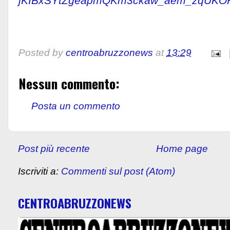
jKIBxSYtZgeapmQKm3ckaw_aem_zqUKO
Posted by
centroabruzzonews
at
13:29
Nessun commento:
Posta un commento
Post più recente
Home page
Iscriviti a:
Commenti sul post (Atom)
CENTROABRUZZONEWS