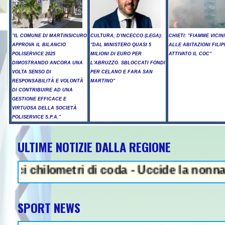
"IL COMUNE DI MARTINSICURO
CULTURA, D'INCECCO (LEGA):
CHIETI: "FIAMME VICIN
APPROVA IL BILANCIO
"DAL MINISTERO QUASI 5
ALLE ABITAZIONI FILIP
POLISERVICE 2025
MILIONI DI EURO PER
ATTIVATO IL COC"
DIMOSTRANDO ANCORA UNA
L'ABRUZZO. SBLOCCATI FONDI
VOLTA SENSO DI
PER CELANO E FARA SAN
RESPONSABILITÀ E VOLONTÀ
MARTINO"
DI CONTRIBUIRE AD UNA
GESTIONE EFFICACE E
VIRTUOSA DELLA SOCIETÀ
POLISERVICE S.P.A."
ULTIME NOTIZIE DALLA REGIONE
NEWS IN EVIDENZA - Sparatori
ilometri di coda - Uccide la nonna a martel
SPORT NEWS