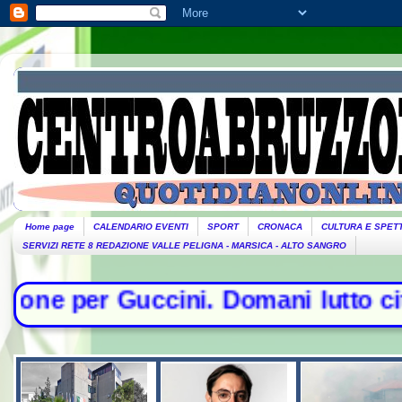
Home page
CALENDARIO EVENTI
SPORT
CRONACA
CULTURA E SPET
SERVIZI RETE 8 REDAZIONE VALLE PELIGNA - MARSICA - ALTO SANGRO
i. Domani lutto cittadino- Conte s