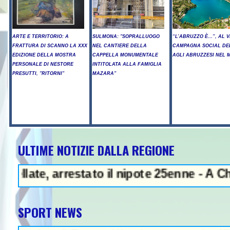
ARTE E TERRITORIO: A
SULMONA: "SOPRALLUOGO
“L’ABRUZZO È…”, AL V
FRATTURA DI SCANNO LA XXX
NEL CANTIERE DELLA
CAMPAGNA SOCIAL DE
EDIZIONE DELLA MOSTRA
CAPPELLA MONUMENTALE
AGLI ABRUZZESI NEL
PERSONALE DI NESTORE
INTITOLATA ALLA FAMIGLIA
PRESUTTI, "RITORNI"
MAZARA"
ULTIME NOTIZIE DALLA REGIONE
rresto illegale e peculato, in carc
 arrestato il nipote 25enne - A Chieti Scal
SPORT NEWS