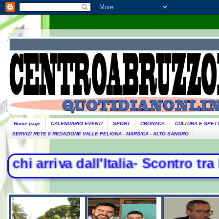
Home page
CALENDARIO EVENTI
SPORT
CRONACA
CULTURA E SPET
SERVIZI RETE 8 REDAZIONE VALLE PELIGNA - MARSICA - ALTO SANGRO
alia- Scontro tra Madrid e Roma, con