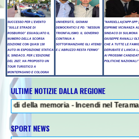
SUCCESSO PER L’EVENTO
UNIVERSITÀ, GIOVANI
"NARDELLA(CNPP-SPP 
“SULLE STRADE DI
DEMOCRATICI E PD: “NESSUN
ESPRIME VICINANZA AL
ROSBURGO” EGUAGLIATO IL
TRIONFALISMO. IL GOVERNO
SINDACO DI SULMONA
NUMERO DELLA SCORSA
CONTINUA A
GIUSEPPE RANALLI OL
EDIZIONE CON QUASI 130
SOTTOFINANZIARE GLI ATENEI
CHE A TUTTE LE FAMIG
AUTO IN ESPOSIZIONE STATICA
E L’ABRUZZO RESTA FERMO”
DERUBATE E LANCIA L
IL SINDACO, PER L’EDIZIONE
AI PROSSIMI CANDIDAT
DEL 2027, HA PROPOSTO UN
POLITICHE NAZIONALI"
TOUR TURISTICO A
MONTEPAGANO E COLOGNA
ULTIME NOTIZIE DALLA REGIONE
NEWS IN EVIDENZA - L
della memoria - Incendi nel Teramano, ancor
SPORT NEWS