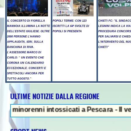
IL CONCERTO DI FIORELLA
POPOLI TERME: CON 123
CHIETI FC: "IL SINDAC
MANNOIA ILLUMINA LA NOTTE
ISCRITTI LA 64ª SVOLTE DI
LEGNINI INDICA LA VIA
DELL’ESTATE GIULIESE. OLTRE
POPOLI SI PRESENTA
PROCEDURA CONCORS
2000 PERSONE L’HANNO
PER SALVARSI E CHIED
APPLAUDITA, IERI, SULLA
L'INTERVENTO DEL NU
BANCHINA DI RIVA.
CHIETI"
L’ASSESSORE MARCO DI
CARLO: “ UN EVENTO CHE
CORONA UN CALENDARIO
ECCEZIONALE. CONCERTI E
SPETTACOLI ANCORA PER
TUTTO AGOSTO.”
ULTIME NOTIZIE DALLA REGIONE
NEWS IN EVI
inorenni intossicati a Pescara - Il vento r