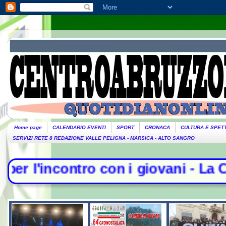
Home page
CALENDARIO EVENTI
SPORT
CRONACA
CULTURA E SPET
SERVIZI RETE 8 REDAZIONE VALLE PELIGNA - MARSICA - ALTO SANGRO
o con i giovani - La Camera nega l