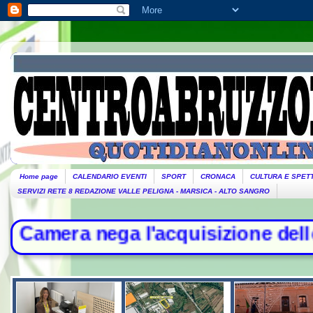
Home page
CALENDARIO EVENTI
SPORT
CRONACA
CULTURA E SPET
SERVIZI RETE 8 REDAZIONE VALLE PELIGNA - MARSICA - ALTO SANGRO
 l'acquisizione delle chat di Delm