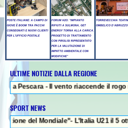
POSTE ITALIANE: A CAMPO DI
FORUM H2O: "IMPIANTO
TORREVECCHIA TEATI
GIOVE È BOOM TRA PACCHI
RIFIUTI A SULMONA, GET
OMBELICO D’ABRUZZO
CONSEGNATI E NUOVI CLIENTI
ENERGY TORNA ALLA CARICA.
PER L'UFFICIO POSTALE
PROGETTO DI TRATTAMENTO
CON PIROLISI RIPRESENTATO
PER LA VALUTAZIONE DI
IMPATTO AMBIENTALE CON
MODIFICHE"
ULTIME NOTIZIE DALLA REGIONE
EWS IN EVIDENZA - Trump, "abbiam
Pescara - Il vento riaccende il rogo nell'A
SPORT NEWS
del Mondiale"- L'Italia U21 il 5 ottobre a 