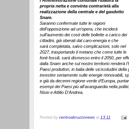
l’Amministrazione comunale ribadirà la
propria netta e convinta contrarietà alla
realizzazione della centrale e del gasdotto
Snam.
Saranno confermate tutte le ragioni
dell’opposizione ad un’opera, che inciderà
sull’aumento dei costi delle bollette a carico dei
cittadini, già oberati dal caro-energia e che
sarà completata, salvo complicazioni, solo nel
2027, trasportando il metano che come tutte le
fonti fossili, sarà dismesso entro il 2050, per eff
dalla Snam anche sul nostro territorio renderà l
Paesi produttori, in balia delle vicissitudini della
investire seriamente sulle energie rinnovabili, sp
e già da decenni regione verde d’Europa, punta
esempi dei Paesi più all’avanguardia nella politi
Nisio e Attilio D’Andrea.
Posted by
centroabruzzonews
at
13:11