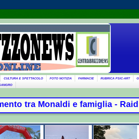
CULTURA E SPETTACOLO
FOTO NOTIZIA
FARMACIE
RUBRICA PSIC-ART
G
 SANGRO
i e famiglia - Raid russi su Kiev, 