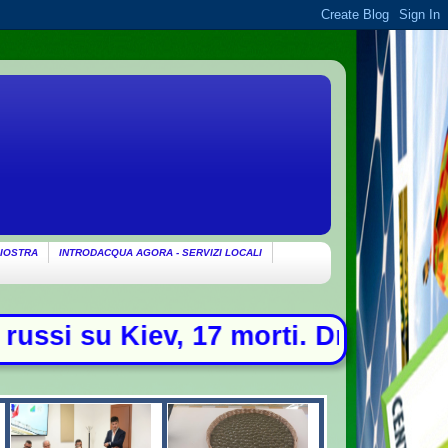
IOSTRA
INTRODACQUA AGORA - SERVIZI LOCALI
17 morti. Drone con esplosivo trov