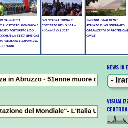
ICLOTURISTICA
"AD ORTONA TORNA IL
"INCENDI, FINALMENTE
EDALOSTORTO: DOMENICA 9
CONCERTO DELL'ALBA –
ATTIVATO IL VOLONTARIATO
GOSTO TORTORETO LIDO
ALCHIMIA DI LUCE"
ORGANIZZATO DI PROTEZIONE
CCOGLIE LA SESTA EDIZIONE
CIVILE"
RA PEDALATE E SAPORI DEL
ERRITORIO
NEWS IN 
zzo - 51enne muore dopo lo schianto contro
WS IN EVIDENZA - Iran: "Raggiunto
VISUALIZ
CENTROA
Mondiale"- L'Italia U21 il 5 ottobre a Pesca