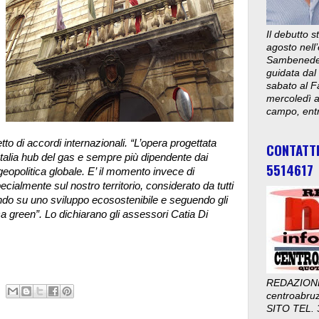
Il debutto 
agosto nell’
Sambenedett
guidata dal
sabato al F
mercoledì al
campo, entr
etto di accordi internazionali. “L’opera progettata
CONTATT
’Italia hub del gas e sempre più dipendente dai
5514617
 geopolitica globale.
E’ il momento invece di
ecialmente sul nostro territorio, considerato da tutti
ndo su uno sviluppo ecosostenibile e seguendo gli
ca green”. Lo dichiarano gli assessori Catia Di
REDAZION
centroabru
SITO TEL. 