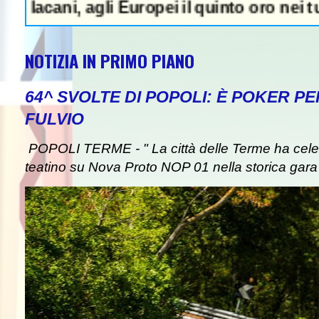
, agli Europei il quinto oro nei tuffi sincr
NOTIZIA IN PRIMO PIANO
64^ SVOLTE DI POPOLI: È POKER P
FULVIO
POPOLI TERME - " La città delle Terme ha celebr
teatino su Nova Proto NOP 01 nella storica gara d