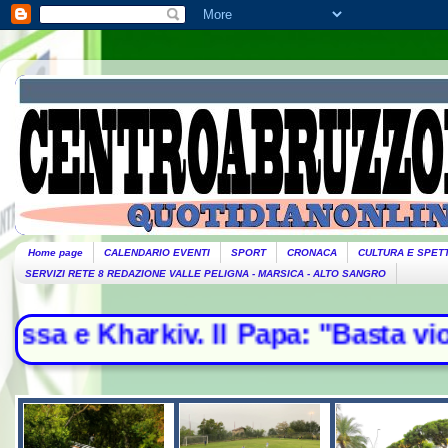
Home page
CALENDARIO EVENTI
SPORT
CRONACA
CULTURA E SPET
SERVIZI RETE 8 REDAZIONE VALLE PELIGNA - MARSICA - ALTO SANGRO
Il Papa: "Basta violenze, spazio all