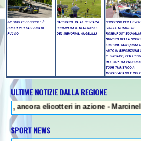
64^ SVOLTE DI POPOLI: È
PACENTRO: VA AL PESCARA
SUCCESSO PER L’EVEN
POKER PER STEFANO DI
PRIMAVERA IL DECENNALE
“SULLE STRADE DI
FULVIO
DEL MEMORIAL ANGELILLI
ROSBURGO” EGUAGLIA
NUMERO DELLA SCOR
EDIZIONE CON QUASI 1
AUTO IN ESPOSIZIONE 
IL SINDACO, PER L’EDI
DEL 2027, HA PROPOST
TOUR TURISTICO A
MONTEPAGANO E COL
ULTIME NOTIZIE DALLA REGIONE
 Litiga con i ciclisti e li investe
ra elicotteri in azione - Marcinelle, Manop
SPORT NEWS