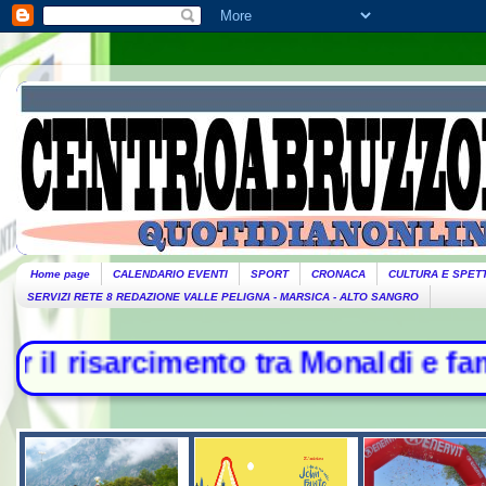
Home page
CALENDARIO EVENTI
SPORT
CRONACA
CULTURA E SPET
SERVIZI RETE 8 REDAZIONE VALLE PELIGNA - MARSICA - ALTO SANGRO
to tra Monaldi e famiglia - Raid ru