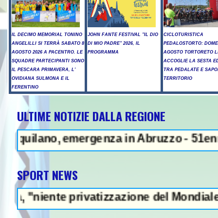
IL DECIMO MEMORIAL TONINO
JOHN FANTE FESTIVAL "IL DIO
CICLOTURISTICA
ANGELILLI SI TERRÀ SABATO 8
DI MIO PADRE" 2026, IL
PEDALOSTORTO: DOME
AGOSTO 2026 A PACENTRO. LE
PROGRAMMA
AGOSTO TORTORETO L
SQUADRE PARTECIPANTI SONO
ACCOGLIE LA SESTA E
IL PESCARA PRIMAVERA, L'
TRA PEDALATE E SAPO
OVIDIANA SULMONA E IL
TERRITORIO
FERENTINO
ULTIME NOTIZIE DALLA REGIONE
NEWS IN EVIDENZA - 
ano, emergenza in Abruzzo - 51enne muore d
SPORT NEWS
te privatizzazione del Mondiale"- L'Italia U