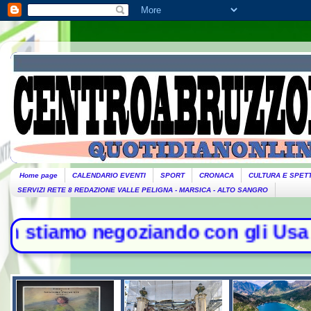
Home page
CALENDARIO EVENTI
SPORT
CRONACA
CULTURA E SPET
SERVIZI RETE 8 REDAZIONE VALLE PELIGNA - MARSICA - ALTO SANGRO
o negoziando con gli Usa su Hormuz,