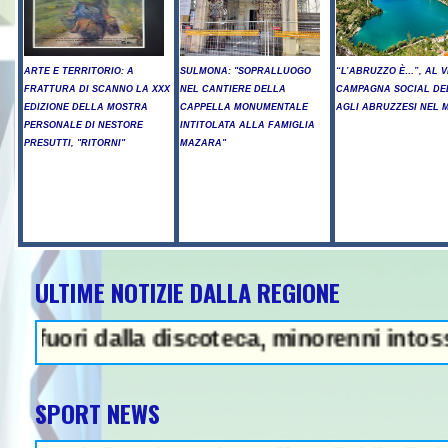
ARTE E TERRITORIO: A
SULMONA: "SOPRALLUOGO
“L’ABRUZZO È…”, AL V
FRATTURA DI SCANNO LA XXX
NEL CANTIERE DELLA
CAMPAGNA SOCIAL DE
EDIZIONE DELLA MOSTRA
CAPPELLA MONUMENTALE
AGLI ABRUZZESI NEL
PERSONALE DI NESTORE
INTITOLATA ALLA FAMIGLIA
PRESUTTI, "RITORNI"
MAZARA"
ULTIME NOTIZIE DALLA REGIONE
sto illegale e peculato, in carcer
ri dalla discoteca, minorenni intossicati a
SPORT NEWS