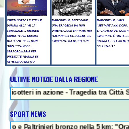
CHIETI SOTTO LE STELLE:
MARCINELLE, PEZZOPANE,
MARCINELLE, LIRIS:
DOMANI ALLA VILLA
UNA TRAGEDIA DA NON
“SETTANT’ANNI DOPO, 
COMUNALE IL GRANDE
DIMENTICARE: ERAVAMO NOI
SACRIFICIO DEI NOSTR
CONCERTO DI CHIARA
ITALIANI GLI STRANIERI, GLI
EMIGRANTI È PARTE D
GALIAZZO. DE CESARE:
EMIGRANTI DA SFRUTTARE
STORIA E DELL’IDENTI
"UN'ALTRA VOCE
DELL’ITALIA”
STRAORDINARIA PER
UN'ESTATE TEATINA DI
ALTISSIMO PROFILO"
ULTIME NOTIZIE DALLA REGIONE
NEWS IN EVIDENZA - 
teri in azione - Tragedia tra Città S.Ange
SPORT NEWS
Paltrinieri bronzo nella 5 km: "Ora ci diver