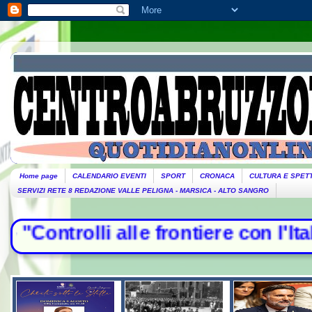
Home page
CALENDARIO EVENTI
SPORT
CRONACA
CULTURA E SPET
SERVIZI RETE 8 REDAZIONE VALLE PELIGNA - MARSICA - ALTO SANGRO
ntrolli alle frontiere con l'Italia"