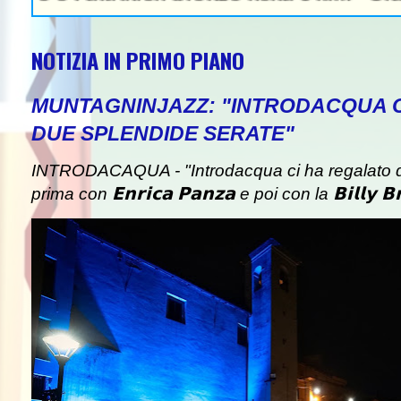
NOTIZIA IN PRIMO PIANO
MUNTAGNINJAZZ: "INTRODACQUA 
DUE SPLENDIDE SERATE"
INTRODACAQUA - "Introdacqua ci ha regalato d
prima con 𝗘𝗻𝗿𝗶𝗰𝗮 𝗣𝗮𝗻𝘇𝗮 e poi con la 𝗕𝗶𝗹𝗹𝘆 𝗕𝗿