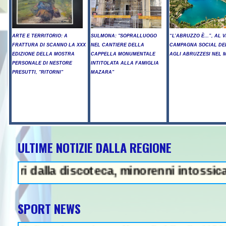
ARTE E TERRITORIO: A
SULMONA: "SOPRALLUOGO
“L’ABRUZZO È…”, AL V
FRATTURA DI SCANNO LA XXX
NEL CANTIERE DELLA
CAMPAGNA SOCIAL DE
EDIZIONE DELLA MOSTRA
CAPPELLA MONUMENTALE
AGLI ABRUZZESI NEL
PERSONALE DI NESTORE
INTITOLATA ALLA FAMIGLIA
PRESUTTI, "RITORNI"
MAZARA"
ULTIME NOTIZIE DALLA REGIONE
o illegale e peculato, in carcere 
 dalla discoteca, minorenni intossicati a P
SPORT NEWS