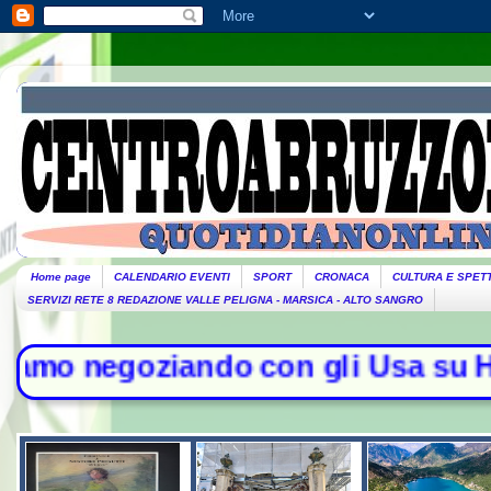
Home page
CALENDARIO EVENTI
SPORT
CRONACA
CULTURA E SPET
SERVIZI RETE 8 REDAZIONE VALLE PELIGNA - MARSICA - ALTO SANGRO
egoziando con gli Usa su Hormuz, so